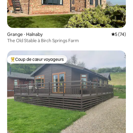
Grange ⋅ Halnaby
Évaluation
5 (74)
The Old Stable à Birch Springs Farm
Coup de cœur voyageurs
Coups de cœur voyageurs les plus appréciés