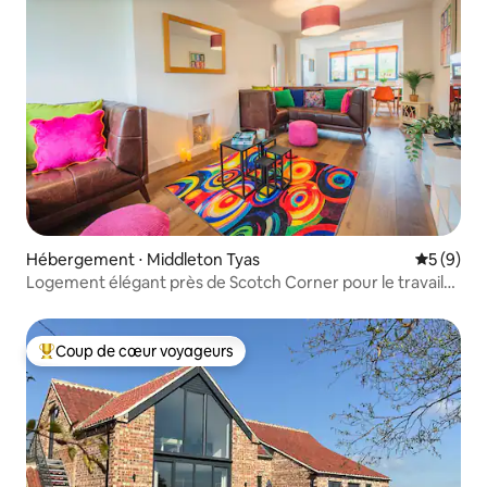
Hébergement ⋅ Middleton Tyas
Évaluatio
5 (9)
Logement élégant près de Scotch Corner pour le travail
et les loisirs
Coup de cœur voyageurs
Coups de cœur voyageurs les plus appréciés