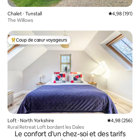
Chalet ⋅ Tunstall
Évaluation moy
4,98 (191)
The Willows
Coup de cœur voyageurs
Coups de cœur voyageurs les plus appréciés
Loft ⋅ North Yorkshire
Évaluation moy
4,98 (256)
Rural Retreat Loft bordant les Dales
Le confort d'un chez-soi et des tarifs