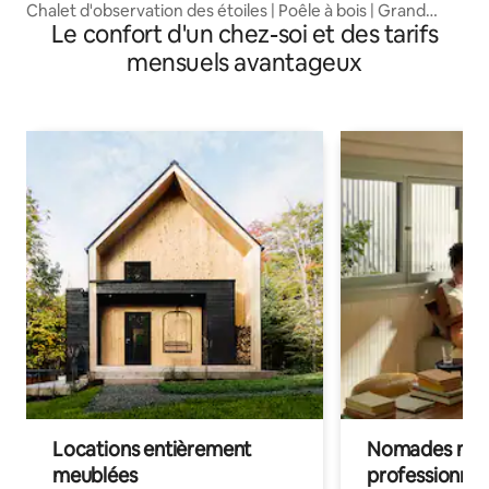
Chalet d'observation des étoiles | Poêle à bois | Grand
Le confort d'un chez-soi et des tarifs
Canyon à 30 minutes
mensuels avantageux
Locations entièrement
Nomades num
meublées
professionnel