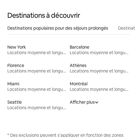
Destinations à découvrir
Destinations populaires pour des séjours prolongés
Destinati
New York
Barcelone
Locations moyenne et longue durée
Locations moyenne et longue durée
Florence
Athènes
Locations moyenne et longue durée
Locations moyenne et longue durée
Miami
Montréal
Locations moyenne et longue durée
Locations moyenne et longue durée
Seattle
Afficher plus
Locations moyenne et longue durée
* Des exclusions peuvent s'appliquer en fonction des zones