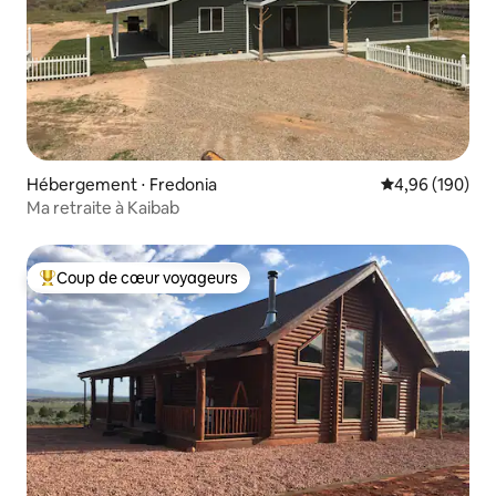
Hébergement ⋅ Fredonia
Évaluation moy
4,96 (190)
Ma retraite à Kaibab
Coup de cœur voyageurs
Coups de cœur voyageurs les plus appréciés