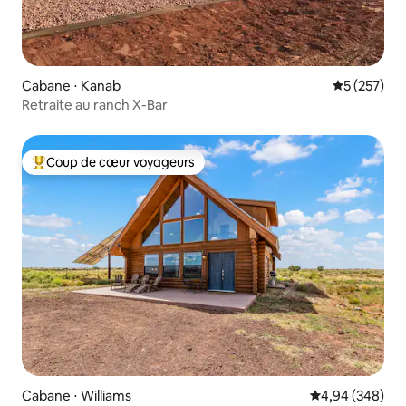
Cabane ⋅ Kanab
Évaluation 
5 (257)
Retraite au ranch X-Bar
Coup de cœur voyageurs
Coups de cœur voyageurs les plus appréciés
Cabane ⋅ Williams
Évaluation moy
4,94 (348)