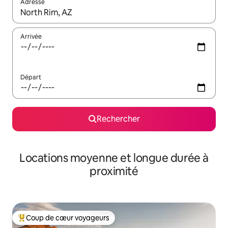
Adresse
Lorsque les résultats s'affichent, utilisez les flèches vers le hau
Arrivée
Départ
Rechercher
Locations moyenne et longue durée à
proximité
Coup de cœur voyageurs
Coups de cœur voyageurs les plus appréciés