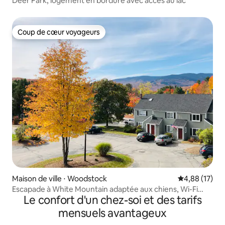
Deer Park, logement en bordure avec accès au lac
Coup de cœur voyageurs
Coup de cœur voyageurs
Maison de ville ⋅ Woodstock
Évaluation mo
4,88 (17)
Escapade à White Mountain adaptée aux chiens, Wi-Fi
Le confort d'un chez-soi et des tarifs
haut débit
mensuels avantageux