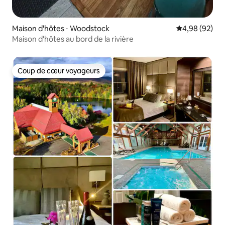
Maison d'hôtes ⋅ Woodstock
Évaluation mo
4,98 (92)
Maison d'hôtes au bord de la rivière
Coup de cœur voyageurs
Coup de cœur voyageurs