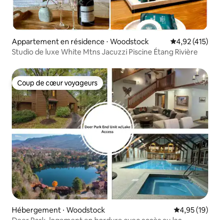
Appartement en résidence ⋅ Woodstock
Évaluation moy
4,92 (415)
Studio de luxe White Mtns Jacuzzi Piscine Étang Rivière
Coup de cœur voyageurs
Coup de cœur voyageurs
Hébergement ⋅ Woodstock
Évaluation mo
4,95 (19)