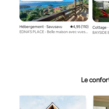
Hébergement ⋅ Savusavu
Évaluation moyenne sur
4,95 (110)
Cottage ⋅
EDNA'S PLACE - Belle maison avec vues
BAYSIDE BU
imprenables
de rêve !!
Le confor