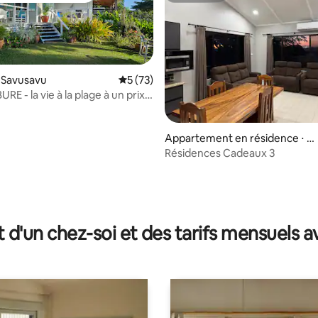
 la base de 110 commentaires : 4,95 sur 5
 Savusavu
Évaluation moyenne sur la base de 73 co
5 (73)
RE - la vie à la plage à un prix
Appartement en résidence ⋅ L
abasa
Résidences Cadeaux 3
t d'un chez-soi et des tarifs mensuels 