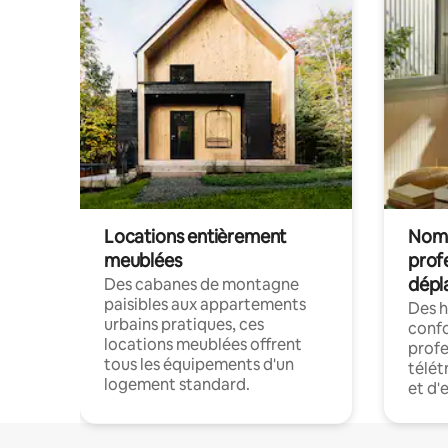
Locations entièrement
Noma
meublées
prof
dépl
Des cabanes de montagne
paisibles aux appartements
Des 
urbains pratiques, ces
confo
locations meublées offrent
profe
tous les équipements d'un
télét
logement standard.
et d'