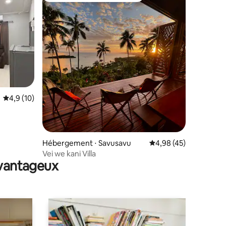
mmentaires : 5 sur 5
Évaluation moyenne sur la base de 10 commentaires : 4,9 sur 5
4,9 (10)
Hébergement ⋅ Savusavu
Évaluation moyenne su
4,98 (45)
Vei we kani Villa
avantageux