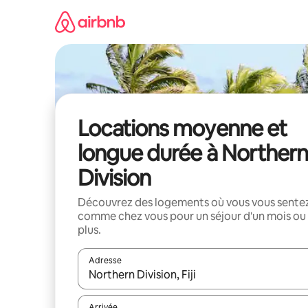
Aller
directement
au
contenu
Locations moyenne et
longue durée à Northern
Division
Découvrez des logements où vous vous sente
comme chez vous pour un séjour d'un mois ou
plus.
Adresse
Lorsque les résultats s'affichent, utilisez les flèc
Arrivée