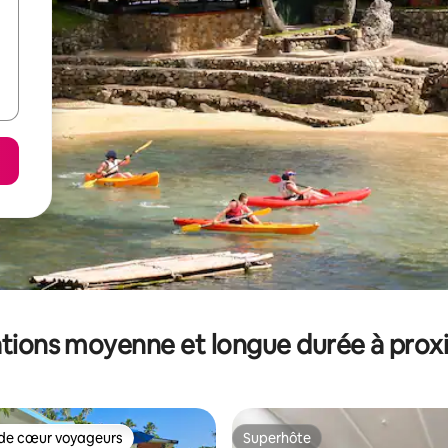
tions moyenne et longue durée à prox
de cœur voyageurs
Superhôte
 cœur voyageurs les plus appréciés
Superhôte