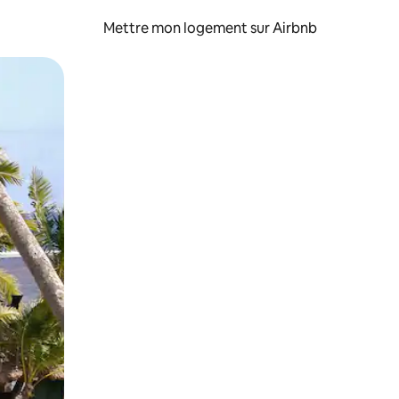
Mettre mon logement sur Airbnb
sant glisser.