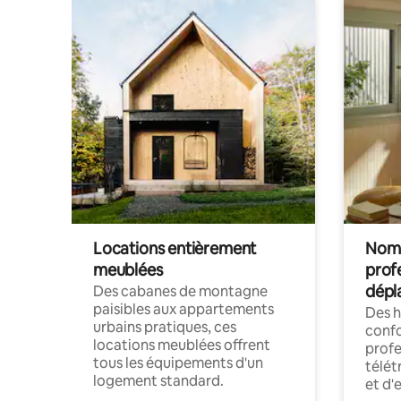
Locations entièrement
Noma
meublées
prof
dépl
Des cabanes de montagne
paisibles aux appartements
Des 
urbains pratiques, ces
confo
locations meublées offrent
profe
tous les équipements d'un
télét
logement standard.
et d'