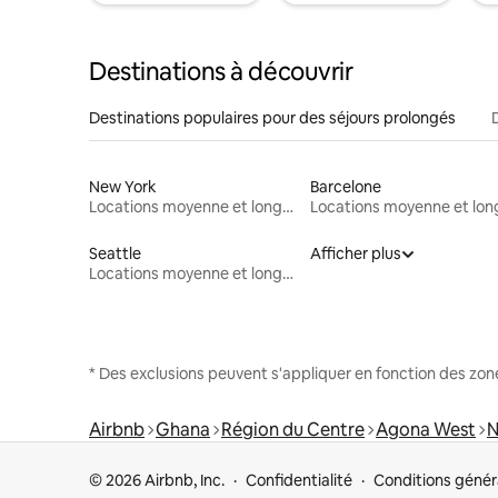
Destinations à découvrir
Destinations populaires pour des séjours prolongés
New York
Barcelone
Locations moyenne et longue durée
Seattle
Afficher plus
Locations moyenne et longue durée
* Des exclusions peuvent s'appliquer en fonction des zo
Airbnb
Ghana
Région du Centre
Agona West
N
© 2026 Airbnb, Inc.
Confidentialité
Conditions génér