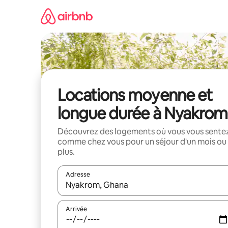
Aller
directement
au
contenu
Locations moyenne et
longue durée à Nyakrom
Découvrez des logements où vous vous sente
comme chez vous pour un séjour d'un mois ou
plus.
Adresse
Lorsque les résultats s'affichent, utilisez les flèc
Arrivée