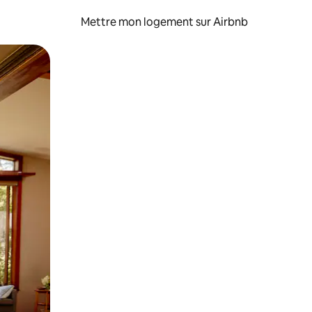
Mettre mon logement sur Airbnb
sant glisser.