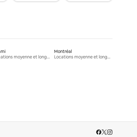
ami
Montréal
Locations moyenne et longue durée
Locations moyenne et longue durée