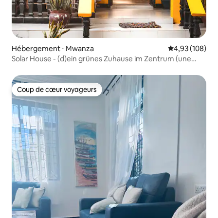
Hébergement ⋅ Mwanza
Évaluation moy
4,93 (108)
Solar House - (d)ein grünes Zuhause im Zentrum (une
maison verte dans le centre)
Coup de cœur voyageurs
Coup de cœur voyageurs