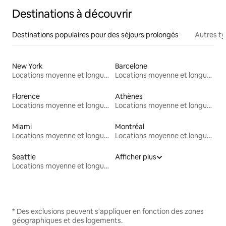
Destinations à découvrir
Destinations populaires pour des séjours prolongés
Autres t
New York
Barcelone
Locations moyenne et longue durée
Locations moyenne et longue durée
Florence
Athènes
Locations moyenne et longue durée
Locations moyenne et longue durée
Miami
Montréal
Locations moyenne et longue durée
Locations moyenne et longue durée
Seattle
Afficher plus
Locations moyenne et longue durée
* Des exclusions peuvent s'appliquer en fonction des zones
géographiques et des logements.