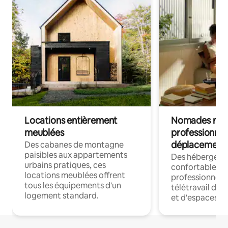
Locations entièrement
Nomades num
meublées
professionnel
déplacement
Des cabanes de montagne
paisibles aux appartements
Des hébergem
urbains pratiques, ces
confortables p
locations meublées offrent
professionnels
tous les équipements d'un
télétravail dis
logement standard.
et d'espaces de