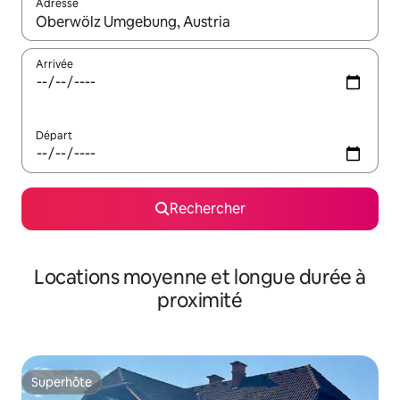
Adresse
Lorsque les résultats s'affichent, utilisez les flèches vers le hau
Arrivée
Départ
Rechercher
Locations moyenne et longue durée à
proximité
Superhôte
Superhôte