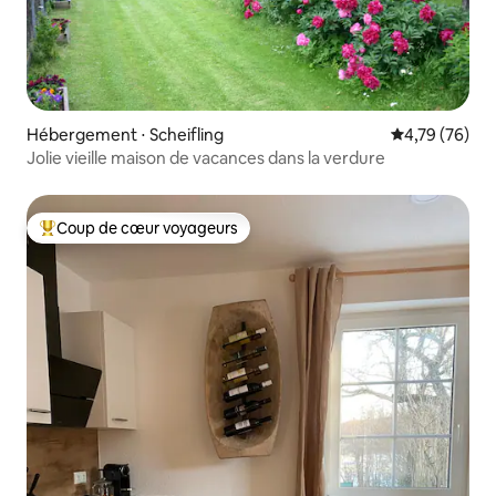
Hébergement ⋅ Scheifling
Évaluation mo
4,79 (76)
Jolie vieille maison de vacances dans la verdure
Coup de cœur voyageurs
Coups de cœur voyageurs les plus appréciés