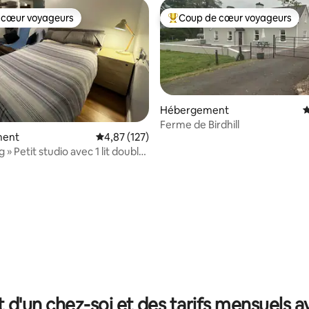
 cœur voyageurs
Coup de cœur voyageurs
 cœur voyageurs
Coups de cœur voyageurs les p
Hébergement
É
Ferme de Birdhill
ment
Évaluation moyenne sur la base de 127 comme
4,87 (127)
 » Petit studio avec 1 lit double
 la base de 158 commentaires : 4,83 sur 5
e bains privative
t d'un chez-soi et des tarifs mensuels 