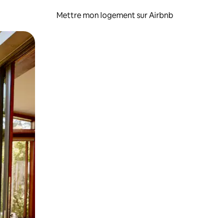
Mettre mon logement sur Airbnb
sant glisser.