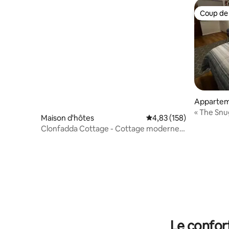
Coup de
Coup de
Apparte
« The Snug
Maison d'hôtes
Évaluation moyenne sur
4,83 (158)
et salle d
Clonfadda Cottage - Cottage moderne
et contemporain
Le confor