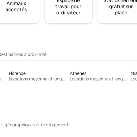
Espace de
Stationnemen
Animaux
travail pour
gratuit sur
acceptés
ordinateur
place
Destinations à proximité
Florence
Athènes
Mi
Locations moyenne et longue durée
Locations moyenne et longue durée
Locations moyenne et longue durée
nes géographiques et des logements.