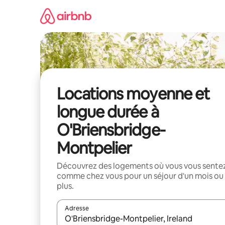
Aller
directement
au
contenu
Locations moyenne et
longue durée à
O'Briensbridge-
Montpelier
Découvrez des logements où vous vous sente
comme chez vous pour un séjour d'un mois ou
plus.
Adresse
Lorsque les résultats s'affichent, utilisez les flèc