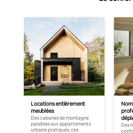
Locations entièrement
Noma
meublées
prof
dépl
Des cabanes de montagne
paisibles aux appartements
Des 
urbains pratiques, ces
confo