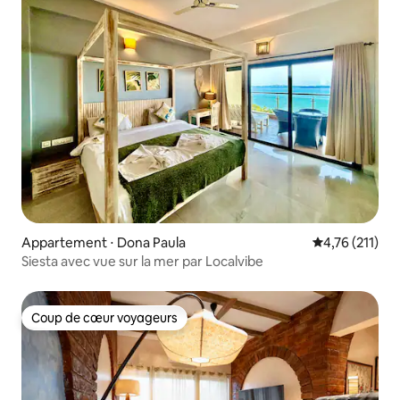
Appartement ⋅ Dona Paula
Évaluation moy
4,76 (211)
Siesta avec vue sur la mer par Localvibe
Coup de cœur voyageurs
Coup de cœur voyageurs