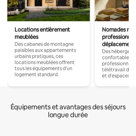
Locations entièrement
Nomades num
meublées
professionnel
déplacement
Des cabanes de montagne
paisibles aux appartements
Des hébergem
urbains pratiques, ces
confortables p
locations meublées offrent
professionnels
tous les équipements d'un
télétravail dis
logement standard.
et d'espaces de
Équipements et avantages des séjours
longue durée