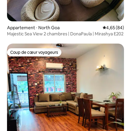
Appartement ⋅ North Goa
Évaluation mo
4,65 (84)
Majestic Sea View 2 chambres | DonaPaula | Mirashya E202
Coup de cœur voyageurs
Coup de cœur voyageurs