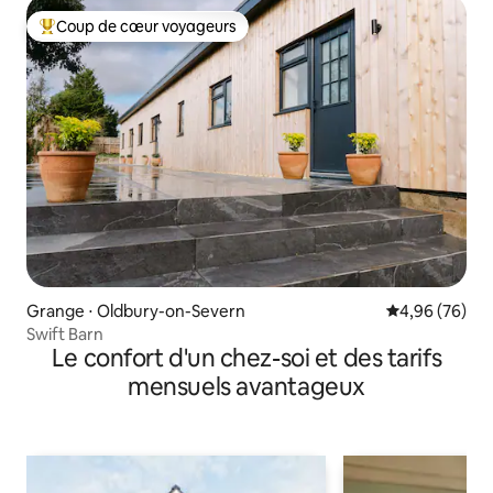
Coup de cœur voyageurs
Coups de cœur voyageurs les plus appréciés
Grange ⋅ Oldbury-on-Severn
Évaluation mo
4,96 (76)
Swift Barn
Le confort d'un chez-soi et des tarifs
mensuels avantageux