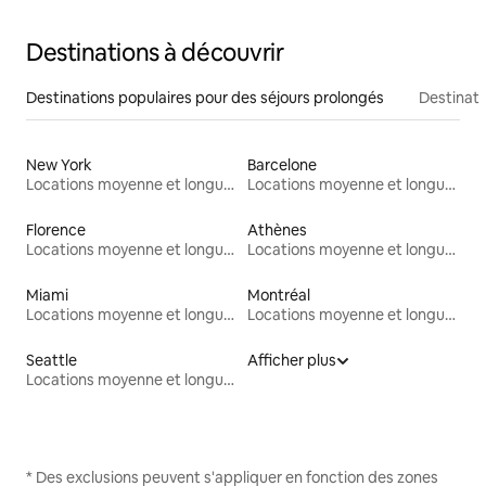
Destinations à découvrir
Destinations populaires pour des séjours prolongés
Destinati
New York
Barcelone
Locations moyenne et longue durée
Locations moyenne et longue durée
Florence
Athènes
Locations moyenne et longue durée
Locations moyenne et longue durée
Miami
Montréal
Locations moyenne et longue durée
Locations moyenne et longue durée
Seattle
Afficher plus
Locations moyenne et longue durée
* Des exclusions peuvent s'appliquer en fonction des zones