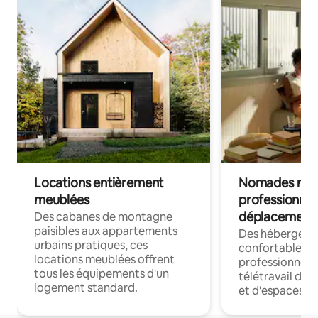
Locations entièrement
Nomades num
meublées
professionnel
déplacement
Des cabanes de montagne
paisibles aux appartements
Des hébergem
urbains pratiques, ces
confortables p
locations meublées offrent
professionnels
tous les équipements d'un
télétravail dis
logement standard.
et d'espaces de