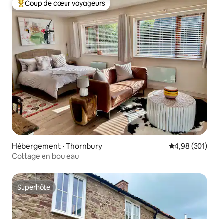
Coup de cœur voyageurs
Coups de cœur voyageurs les plus appréciés
Hébergement ⋅ Thornbury
Évaluation moy
4,98 (301)
Cottage en bouleau
Superhôte
Superhôte