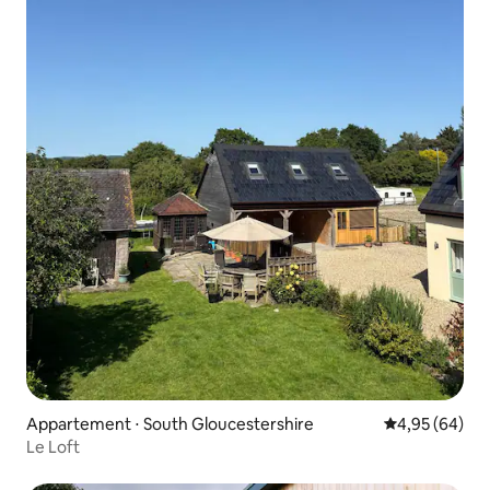
Appartement ⋅ South Gloucestershire
Évaluation mo
4,95 (64)
Le Loft