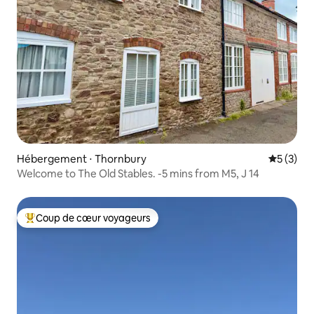
Hébergement ⋅ Thornbury
Évaluatio
5 (3)
Welcome to The Old Stables. -5 mins from M5, J 14
Coup de cœur voyageurs
Coups de cœur voyageurs les plus appréciés