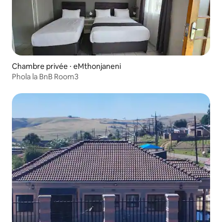
Chambre privée ⋅ eMthonjaneni
Phola la BnB Room3