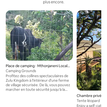
plus encore.
Place de camping ⋅ Mthonjaneni Local
Municipality
Camping Grounds
Profitez des collines spectaculaires de
Zulu Kingdom à l'intérieur d'une ferme
de village sécurisée. De là, vous pouvez
marcher en toute sécurité jusqu'à la
rivière et suivre d'anciens sentiers de
Chambre privée ⋅ Z
randonnée jusqu'aux villages voisins. Les
cipality
Tente léopard
routes du village sont en gravier et une
Enjoy a self-cater