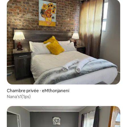
Chambre privée ⋅ eMthonjaneni
Nana’s1(1ps)