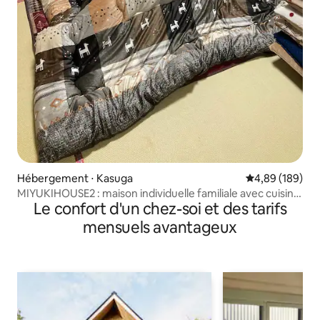
Hébergement ⋅ Kasuga
Évaluation moy
4,89 (189)
MIYUKIHOUSE2 : maison individuelle familiale avec cuisine,
Le confort d'un chez-soi et des tarifs
pour 8 personnes maximum, Wi-Fi gratuit, parking et
équipements complets, bon rapport qualité-prix
mensuels avantageux