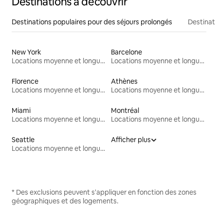
Destinations à découvrir
Destinations populaires pour des séjours prolongés
Destinati
New York
Barcelone
Locations moyenne et longue durée
Locations moyenne et longue durée
Florence
Athènes
Locations moyenne et longue durée
Locations moyenne et longue durée
Miami
Montréal
Locations moyenne et longue durée
Locations moyenne et longue durée
Seattle
Afficher plus
Locations moyenne et longue durée
* Des exclusions peuvent s'appliquer en fonction des zones
géographiques et des logements.