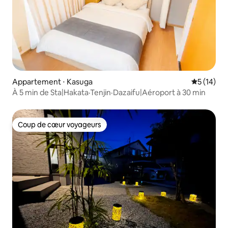
Appartement ⋅ Kasuga
Évaluation
5 (14)
À 5 min de Sta|Hakata·Tenjin·Dazaifu|Aéroport à 30 min
Coup de cœur voyageurs
Coup de cœur voyageurs