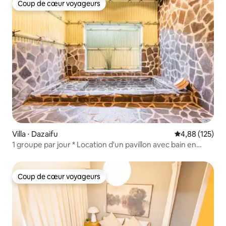
Coup de cœur voyageurs
Coup de cœur voyageurs
Villa ⋅ Dazaifu
Évaluation moy
4,88 (125)
1 groupe par jour * Location d'un pavillon avec bain en
plein air à la Villa Dazai
Coup de cœur voyageurs
Coup de cœur voyageurs