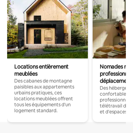
Locations entièrement
Nomades num
meublées
professionnel
déplacement
Des cabanes de montagne
paisibles aux appartements
Des hébergem
urbains pratiques, ces
confortables p
locations meublées offrent
professionnels
tous les équipements d'un
télétravail dis
logement standard.
et d'espaces de