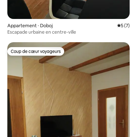
Appartement ⋅ Doboj
Évaluatio
5 (7)
Escapade urbaine en centre-ville
Coup de cœur voyageurs
Coup de cœur voyageurs