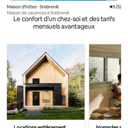
Maison d'hôtes ⋅ Srebrenik
Évaluatio
5 (5)
Maison de vacances à Srebrenik
Le confort d'un chez-soi et des tarifs
mensuels avantageux
Locations entièrement
Nomades num