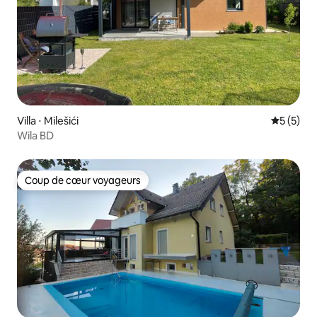
Villa ⋅ Milešići
Évaluatio
5 (5)
Wila BD
Coup de cœur voyageurs
Coup de cœur voyageurs