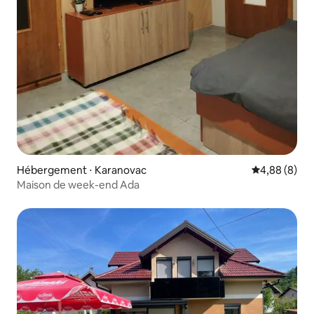
Hébergement ⋅ Karanovac
Évaluation m
4,88 (8)
Maison de week-end Ada