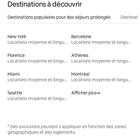
Destinations à découvrir
Destinations populaires pour des séjours prolongés
Destinati
New York
Barcelone
Locations moyenne et longue durée
Locations moyenne et longue durée
Florence
Athènes
Locations moyenne et longue durée
Locations moyenne et longue durée
Miami
Montréal
Locations moyenne et longue durée
Locations moyenne et longue durée
Seattle
Afficher plus
Locations moyenne et longue durée
* Des exclusions peuvent s'appliquer en fonction des zones
géographiques et des logements.