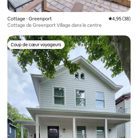
Cottage ⋅ Greenport
Évaluation mo
4,95 (38)
Cottage de Greenport Village dans le centre
Coup de cœur voyageurs
Coup de cœur voyageurs