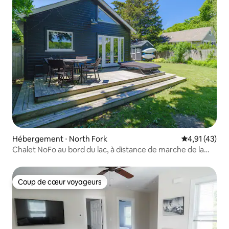
Hébergement ⋅ North Fork
Évaluation mo
4,91 (43)
Chalet NoFo au bord du lac, à distance de marche de la
plage publique
Coup de cœur voyageurs
Coup de cœur voyageurs