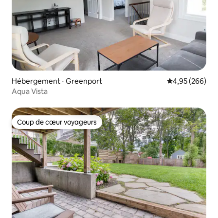
Hébergement ⋅ Greenport
Évaluation moy
4,95 (266)
Aqua Vista
Coup de cœur voyageurs
Coup de cœur voyageurs