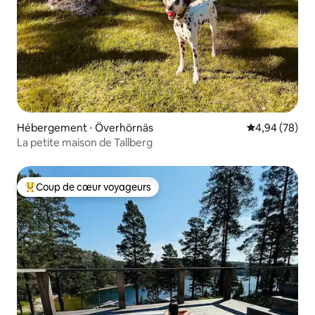
Hébergement ⋅ Överhörnäs
Évaluation mo
4,94 (78)
La petite maison de Tallberg
Coup de cœur voyageurs
Coups de cœur voyageurs les plus appréciés