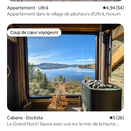
Appartement ⋅ Ultrå
Évaluation mo
4,94 (54)
Appartement dans le village de pêcheurs d'Ultrå, Husum
Coup de cœur voyageurs
Coup de cœur voyageurs
Cabane ⋅ Docksta
Évaluation
5 (26)
Le Grand Nord | Sauna avec vue sur la mer de la Haute
Côte