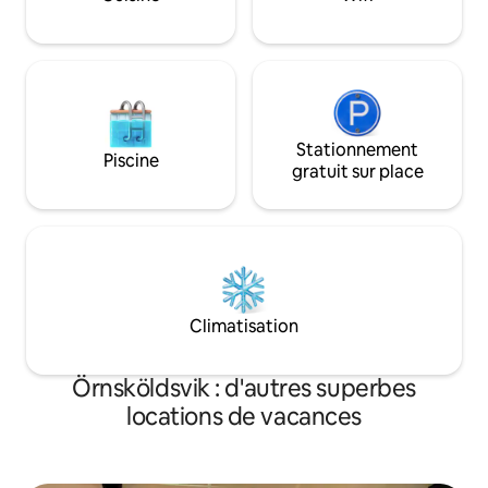
cabane se trouve
pour cuisiner. Il y
toilettes sèches a
savon et une servi
Stationnement
Piscine
gratuit sur place
Climatisation
Örnsköldsvik : d'autres superbes
locations de vacances