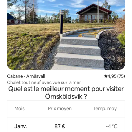
Cabane ⋅ Arnäsvall
Évaluation mo
4,95 (75)
Chalet tout neuf avec vue sur la mer
Quel est le meilleur moment pour visiter
Örnsköldsvik ?
Mois
Prix moyen
Temp. moy.
Janv.
87 €
-4 °C