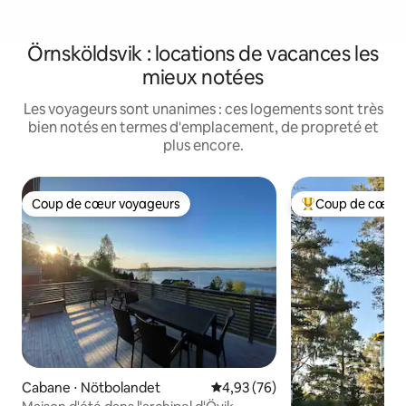
Örnsköldsvik : locations de vacances les
mieux notées
Les voyageurs sont unanimes : ces logements sont très
bien notés en termes d'emplacement, de propreté et
plus encore.
Coup de cœur voyageurs
Coup de cœur 
Coup de cœur voyageurs
Coups de cœur vo
Cabane ⋅ Nötbolandet
Évaluation moyenne sur la base
4,93 (76)