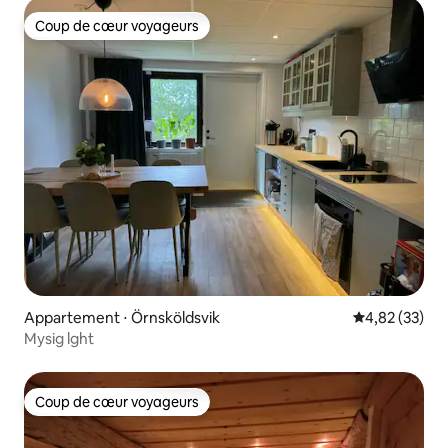
Coup de cœur voyageurs
Coup de cœur voyageurs
Appartement ⋅ Örnsköldsvik
Évaluation mo
4,82 (33)
Mysig lght
Coup de cœur voyageurs
Coup de cœur voyageurs