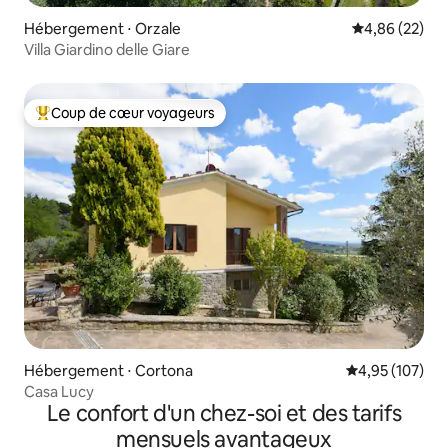
Hébergement ⋅ Orzale
Évaluation mo
4,86 (22)
Villa Giardino delle Giare
Coup de cœur voyageurs
Coups de cœur voyageurs les plus appréciés
Hébergement ⋅ Cortona
Évaluation moy
4,95 (107)
Casa Lucy
Le confort d'un chez-soi et des tarifs
mensuels avantageux