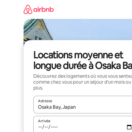
Aller
directement
au
contenu
Locations moyenne et
longue durée à Osaka B
Découvrez des logements où vous vous sente
comme chez vous pour un séjour d'un mois ou
plus.
Adresse
Lorsque les résultats s'affichent, utilisez les flèc
Arrivée