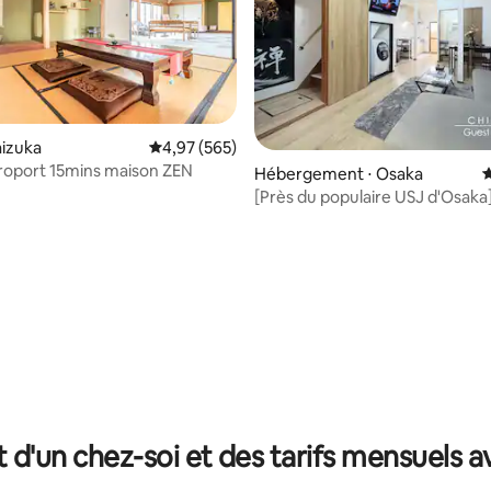
aizuka
Évaluation moyenne sur la base de 565 commen
4,97 (565)
roport 15mins maison ZEN
Hébergement ⋅ Osaka
É
[Près du populaire USJ d'Osaka]
minutes en bateau de l'USJ ! Il 
limousine direct depuis l'aérop
Kansai à proximité ! À 6 minute
Kaiyukan
 la base de 121 commentaires : 4,99 sur 5
t d'un chez-soi et des tarifs mensuels 