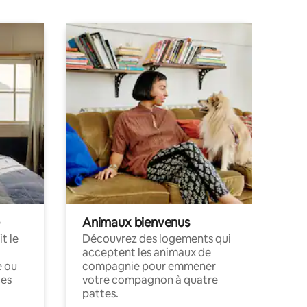
gratuit | Villa calme de 100 m² avec 3
chambres et 2 salles de bain
Animaux bienvenus
t le
Découvrez des logements qui
acceptent les animaux de
e ou
compagnie pour emmener
ces
votre compagnon à quatre
pattes.