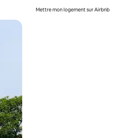
Mettre mon logement sur Airbnb
sant glisser.