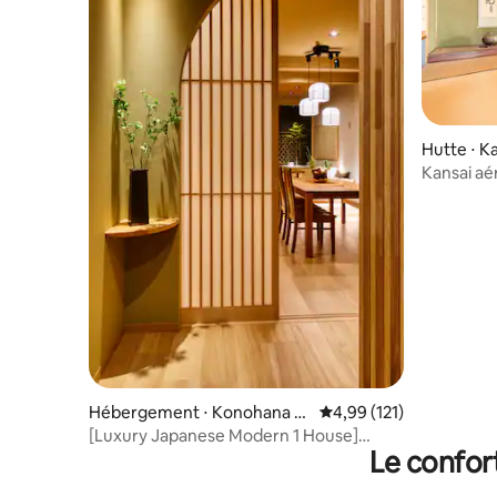
Hutte ⋅ K
Kansai aé
Hébergement ⋅ Konohana W
Évaluation moyenne sur
4,99 (121)
ard, Osaka
[Luxury Japanese Modern 1 House]
Le confor
USJ/Namba 10 min en train · 3 min à pied
de la gare la plus proche · Jusqu'à 13