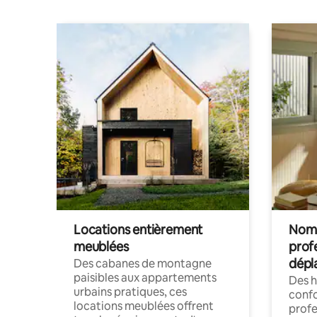
personnes
Locations entièrement
Noma
meublées
prof
dépl
Des cabanes de montagne
paisibles aux appartements
Des 
urbains pratiques, ces
confo
locations meublées offrent
profe