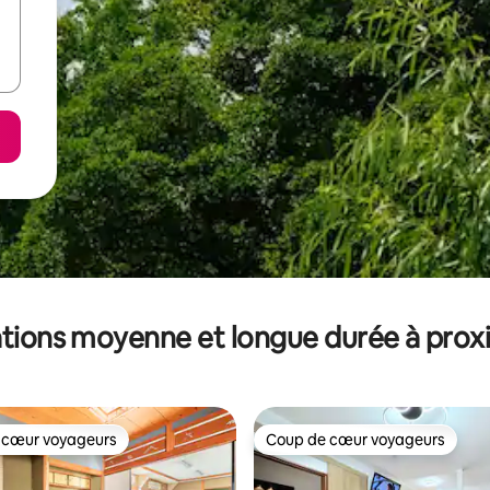
tions moyenne et longue durée à prox
 cœur voyageurs
Coup de cœur voyageurs
 cœur voyageurs
Coup de cœur voyageurs