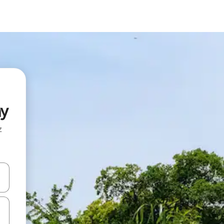
ay
z
hes vers le haut et vers le bas pour les parcourir ou en appuyant et en fai