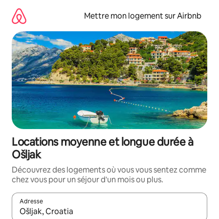
Aller
directement
Mettre mon logement sur Airbnb
au
contenu
Locations moyenne et longue durée à
Ošljak
Découvrez des logements où vous vous sentez comme
chez vous pour un séjour d'un mois ou plus.
Adresse
Lorsque les résultats s'affichent, utilisez les flèches vers le hau