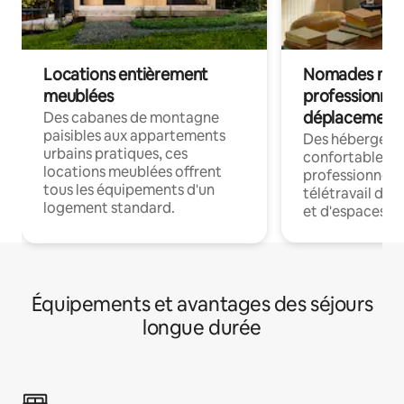
Locations entièrement
Nomades num
meublées
professionnel
déplacement
Des cabanes de montagne
paisibles aux appartements
Des hébergem
urbains pratiques, ces
confortables p
locations meublées offrent
professionnels
tous les équipements d'un
télétravail dis
logement standard.
et d'espaces de
Équipements et avantages des séjours
longue durée