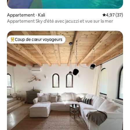
Appartement ⋅ Kali
Évaluation mo
4,97 (37)
Appartement Sky d'été avec jacuzzi et vue sur la mer
Coup de cœur voyageurs
Coups de cœur voyageurs les plus appréciés