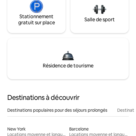
Stationnement
Salle de sport
gratuit sur place
Résidence de tourisme
Destinations à découvrir
Destinations populaires pour des séjours prolongés
Destinati
New York
Barcelone
Locations moyenne et longue durée
Locations moyenne et longue durée