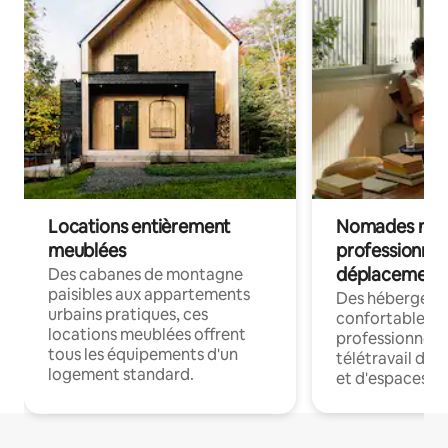
Locations entièrement
Nomades num
meublées
professionnel
déplacement
Des cabanes de montagne
paisibles aux appartements
Des hébergem
urbains pratiques, ces
confortables p
locations meublées offrent
professionnels
tous les équipements d'un
télétravail dis
logement standard.
et d'espaces de