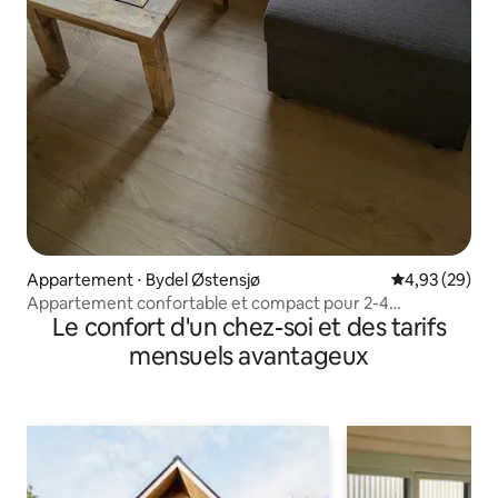
Appartement ⋅ Bydel Østensjø
Évaluation mo
4,93 (29)
Appartement confortable et compact pour 2-4
Le confort d'un chez-soi et des tarifs
personnes
mensuels avantageux