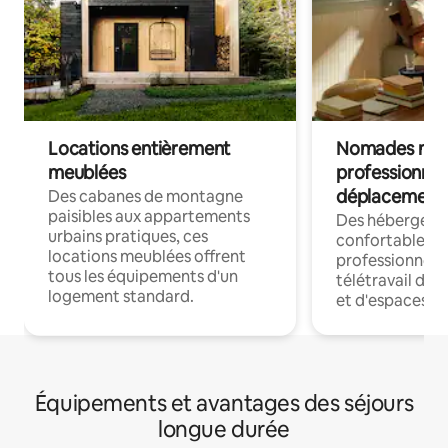
Locations entièrement
Nomades num
meublées
professionnel
déplacement
Des cabanes de montagne
paisibles aux appartements
Des hébergem
urbains pratiques, ces
confortables p
locations meublées offrent
professionnels
tous les équipements d'un
télétravail dis
logement standard.
et d'espaces de
Équipements et avantages des séjours
longue durée