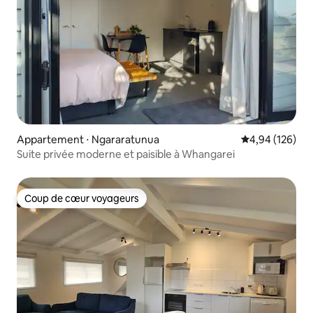
Appartement ⋅ Ngararatunua
Évaluation moy
4,94 (126)
Suite privée moderne et paisible à Whangarei
Coup de cœur voyageurs
Coup de cœur voyageurs