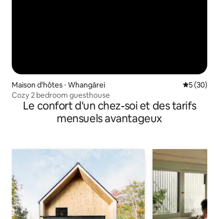
Maison d'hôtes ⋅ Whangārei
Évaluation
5 (30)
Cozy 2 bedroom guesthouse
Le confort d'un chez-soi et des tarifs
mensuels avantageux