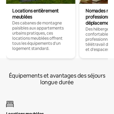
Locations entièrement
Nomades num
meublées
professionnel
déplacement
Des cabanes de montagne
paisibles aux appartements
Des hébergem
urbains pratiques, ces
confortables p
locations meublées offrent
professionnels
tous les équipements d'un
télétravail dis
logement standard.
et d'espaces de
Équipements et avantages des séjours
longue durée