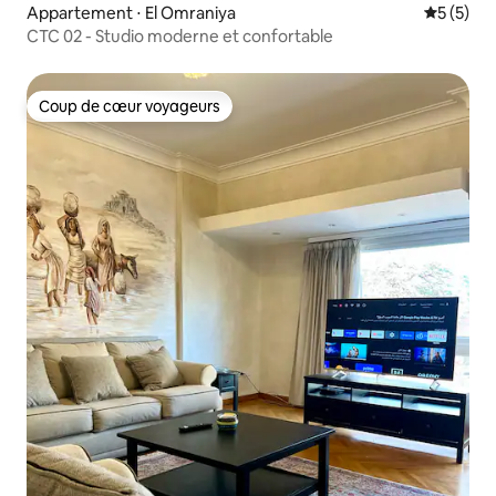
Appartement ⋅ El Omraniya
Évaluatio
5 (5)
CTC 02 - Studio moderne et confortable
Coup de cœur voyageurs
Coup de cœur voyageurs