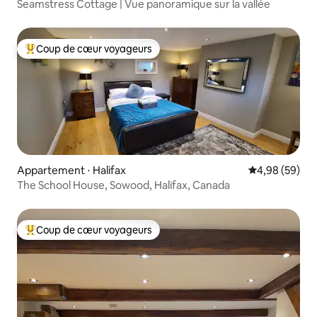
Seamstress Cottage | Vue panoramique sur la vallée
Coup de cœur voyageurs
Coups de cœur voyageurs les plus appréciés
Appartement ⋅ Halifax
Évaluation mo
4,98 (59)
The School House, Sowood, Halifax, Canada
Coup de cœur voyageurs
Coups de cœur voyageurs les plus appréciés