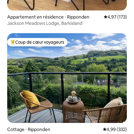
Appartement en résidence ⋅ Ripponden
Évaluation moy
4,97 (173)
Jackson Meadows Lodge, Barkisland
Coup de cœur voyageurs
Coups de cœur voyageurs les plus appréciés
Cottage ⋅ Ripponden
Évaluation moy
4,99 (332)