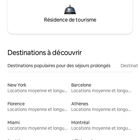
Résidence de tourisme
Destinations à découvrir
Destinations populaires pour des séjours prolongés
Destinati
New York
Barcelone
Locations moyenne et longue durée
Locations moyenne et longue durée
Florence
Athènes
Locations moyenne et longue durée
Locations moyenne et longue durée
Miami
Montréal
Locations moyenne et longue durée
Locations moyenne et longue durée