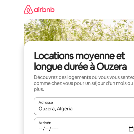
Aller
directement
au
contenu
Locations moyenne et
longue durée à Ouzera
Découvrez des logements où vous vous sente
comme chez vous pour un séjour d'un mois ou
plus.
Adresse
Lorsque les résultats s'affichent, utilisez les flèc
Arrivée