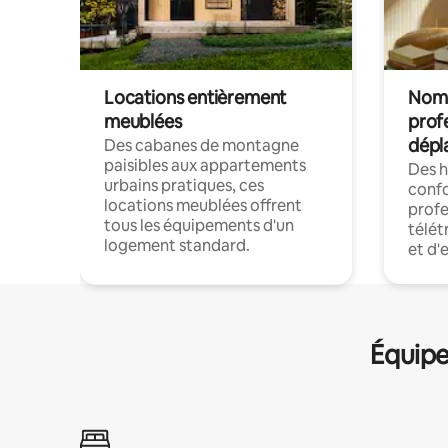
Locations entièrement
Noma
meublées
prof
dépl
Des cabanes de montagne
paisibles aux appartements
Des 
urbains pratiques, ces
confo
locations meublées offrent
profe
tous les équipements d'un
télét
logement standard.
et d'
Équipe