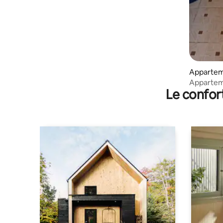
Appartem
Appartem
Le confor
confort