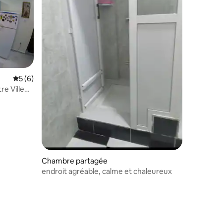
Évaluation moyenne sur la base de 6 commentaires : 5 sur 5
5 (6)
e Ville
Chambre partagée
endroit agréable, calme et chaleureux