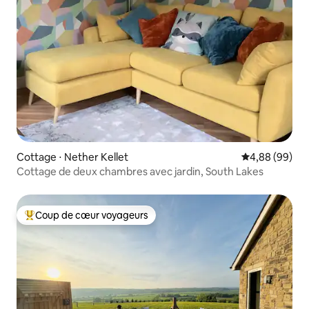
Cottage ⋅ Nether Kellet
Évaluation mo
4,88 (99)
Cottage de deux chambres avec jardin, South Lakes
Coup de cœur voyageurs
Coups de cœur voyageurs les plus appréciés