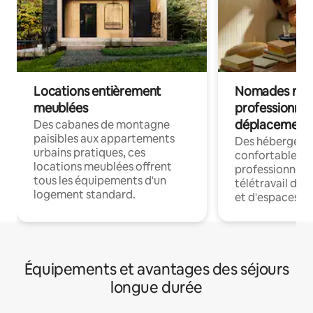
Locations entièrement
Nomades num
meublées
professionnel
déplacement
Des cabanes de montagne
paisibles aux appartements
Des hébergem
urbains pratiques, ces
confortables p
locations meublées offrent
professionnels
tous les équipements d'un
télétravail dis
logement standard.
et d'espaces de
Équipements et avantages des séjours
longue durée