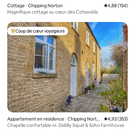
Cottage ⋅ Chipping Norton
Évaluation moy
4,88 (154)
Magnifique cottage au cœur des Cotswolds
Coup de cœur voyageurs
Coups de cœur voyageurs les plus appréciés
Appartement en résidence ⋅ Chipping Norto
Évaluation moy
4,93 (353)
n
Chapelle confortable nr. Diddly Squat & Soho Farmhouse