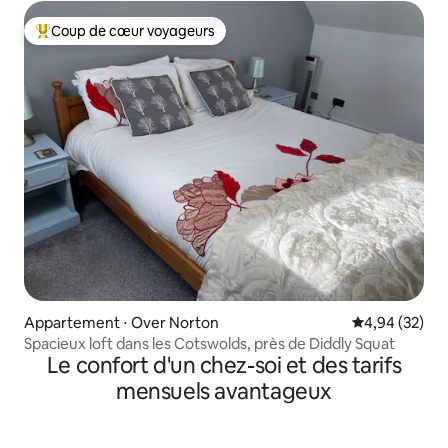
Coup de cœur voyageurs
Coups de cœur voyageurs les plus appréciés
Appartement ⋅ Over Norton
Évaluation mo
4,94 (32)
Spacieux loft dans les Cotswolds, près de Diddly Squat
Le confort d'un chez-soi et des tarifs
mensuels avantageux