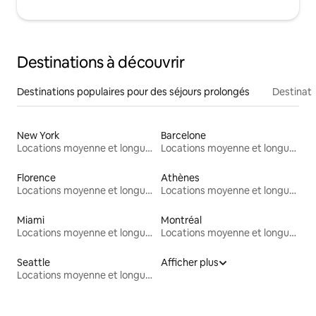
Destinations à découvrir
Destinations populaires pour des séjours prolongés
Destinati
New York
Barcelone
Locations moyenne et longue durée
Locations moyenne et longue durée
Florence
Athènes
Locations moyenne et longue durée
Locations moyenne et longue durée
Miami
Montréal
Locations moyenne et longue durée
Locations moyenne et longue durée
Seattle
Afficher plus
Locations moyenne et longue durée