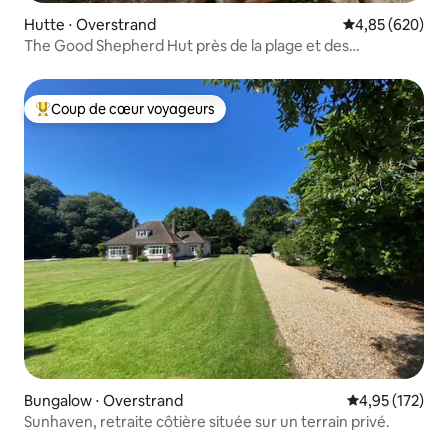
Hutte ⋅ Overstrand
Évaluation moy
4,85 (620)
The Good Shepherd Hut près de la plage et des
promenades à la campagne
Coup de cœur voyageurs
Coups de cœur voyageurs les plus appréciés
Bungalow ⋅ Overstrand
Évaluation moy
4,95 (172)
Sunhaven, retraite côtière située sur un terrain privé.