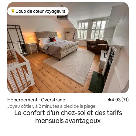
Coup de cœur voyageurs
Coups de cœur voyageurs les plus appréciés
Hébergement ⋅ Overstrand
Évaluation mo
4,93 (71)
Joyau côtier, à 2 minutes à pied de la plage
Le confort d'un chez-soi et des tarifs
mensuels avantageux