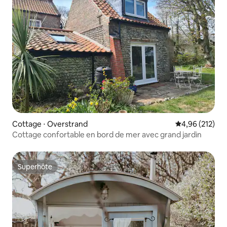
Cottage ⋅ Overstrand
Évaluation moy
4,96 (212)
Cottage confortable en bord de mer avec grand jardin
Superhôte
Superhôte