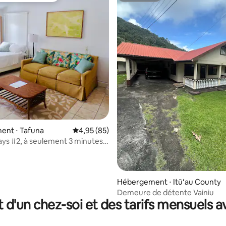
ent ⋅ Tafuna
Évaluation moyenne sur la base de 85 commen
4,95 (85)
ys #2, à seulement 3 minutes
port
e sur la base de 3 commentaires : 5 sur 5
Hébergement ⋅ Itūʻau County
Demeure de détente Vainiu
t d'un chez-soi et des tarifs mensuels 