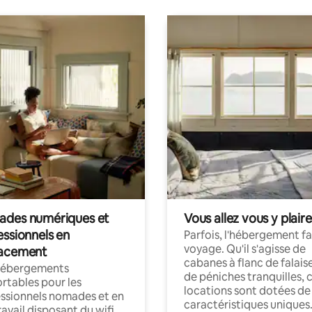
des numériques et
Vous allez vous y plaire
essionnels en
Parfois, l'hébergement fai
voyage. Qu'il s'agisse de
acement
cabanes à flanc de falais
hébergements
de péniches tranquilles, 
rtables pour les
locations sont dotées de
ssionnels nomades et en
caractéristiques uniques
ravail disposant du wifi