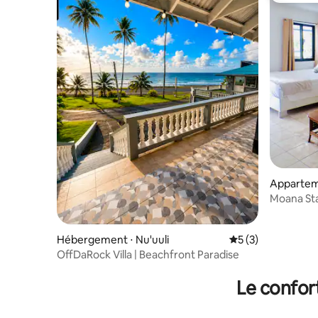
Appartem
Moana Sta
de l'aéro
Hébergement ⋅ Nu'uuli
Évaluation moyenn
5 (3)
OffDaRock Villa | Beachfront Paradise
Le confor