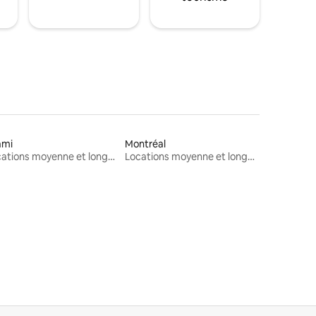
ami
Montréal
Locations moyenne et longue durée
Locations moyenne et longue durée