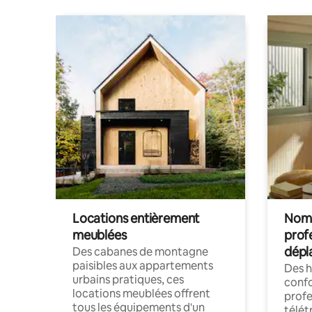
Locations entièrement
Noma
meublées
prof
dépl
Des cabanes de montagne
paisibles aux appartements
Des 
urbains pratiques, ces
confo
locations meublées offrent
profe
tous les équipements d'un
télét