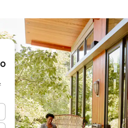
go
z
hes vers le haut et vers le bas pour les parcourir ou en appuyant et en fai