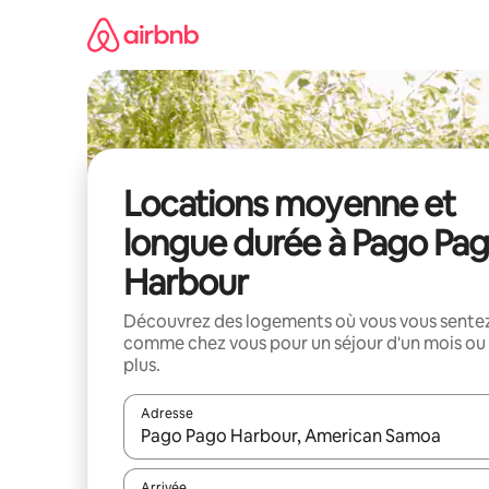
Aller
directement
au
contenu
Locations moyenne et
longue durée à Pago Pa
Harbour
Découvrez des logements où vous vous sente
comme chez vous pour un séjour d'un mois ou
plus.
Adresse
Lorsque les résultats s'affichent, utilisez les flèc
Arrivée