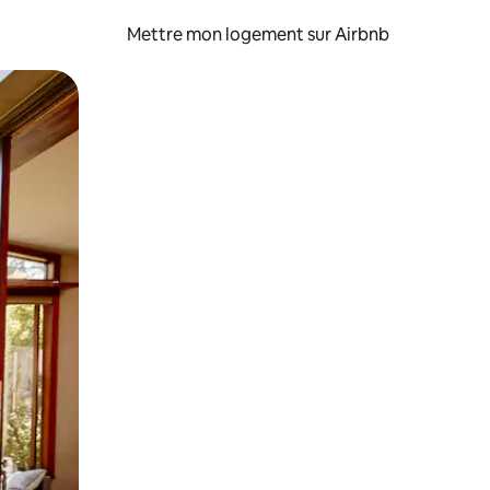
Mettre mon logement sur Airbnb
sant glisser.