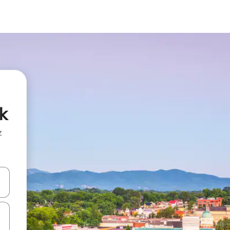
nk
z
hes vers le haut et vers le bas pour les parcourir ou en appuyant et en fai