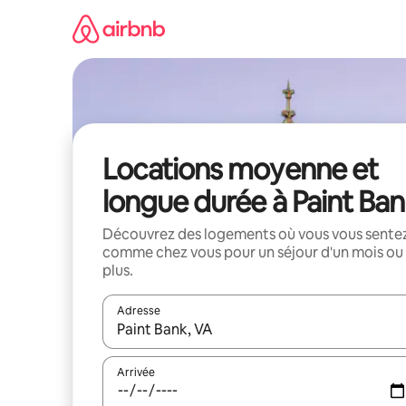
Aller
directement
au
contenu
Locations moyenne et
longue durée à Paint Ba
Découvrez des logements où vous vous sente
comme chez vous pour un séjour d'un mois ou
plus.
Adresse
Lorsque les résultats s'affichent, utilisez les flèc
Arrivée