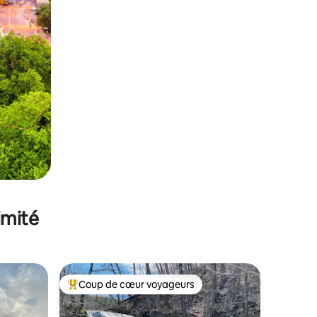
imité
Coup de cœur voyageurs
lus appréciés
Coups de cœur voyageurs les plus appréciés