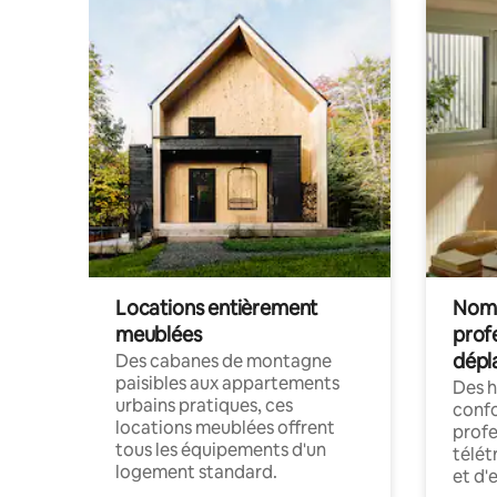
Locations entièrement
Noma
meublées
prof
dépl
Des cabanes de montagne
paisibles aux appartements
Des 
urbains pratiques, ces
confo
locations meublées offrent
profe
tous les équipements d'un
télét
logement standard.
et d'