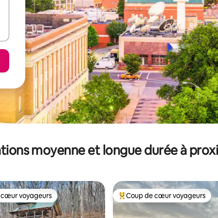
tions moyenne et longue durée à prox
 cœur voyageurs
Coup de cœur voyageurs
 cœur voyageurs
Coups de cœur voyageurs les p