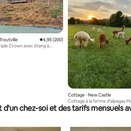
routville
Évaluation moyenne sur la base de 200 commen
4,95 (200)
iple Crown avec étang à
ur la base de 305 commentaires : 5 sur 5
Cottage ⋅ New Castle
Cottage à la ferme d'alpagas M
t d'un chez-soi et des tarifs mensuels 
Moon