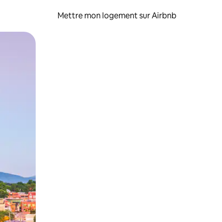
Mettre mon logement sur Airbnb
sant glisser.