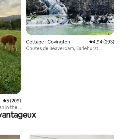
Cottage ⋅ Covington
Évaluation moyenne sur
4,94 (293)
taires : 4,95 sur 5
Chutes de Beaverdam, Earlehurst
Cottage
Évaluation moyenne sur la base de 209 commentaires : 5 sur 5
5 (209)
an in the
avantageux