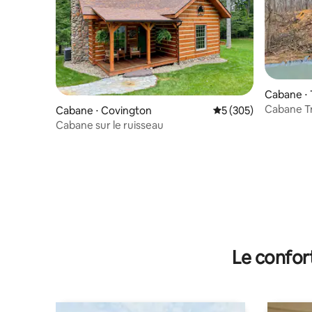
Cabane ⋅ T
Cabane Tr
Cabane ⋅ Covington
Évaluation moyenne s
5 (305)
truites !
Cabane sur le ruisseau
Le confor