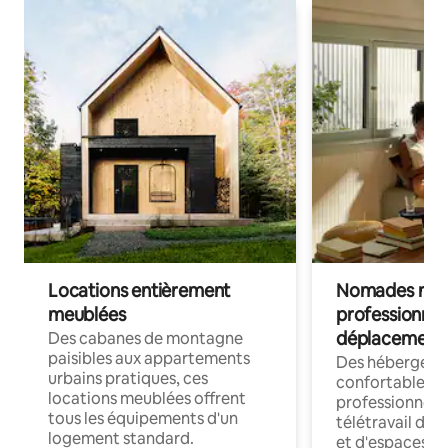
Locations entièrement
Nomades num
meublées
professionnel
déplacement
Des cabanes de montagne
paisibles aux appartements
Des hébergem
urbains pratiques, ces
confortables p
locations meublées offrent
professionnels
tous les équipements d'un
télétravail dis
logement standard.
et d'espaces de