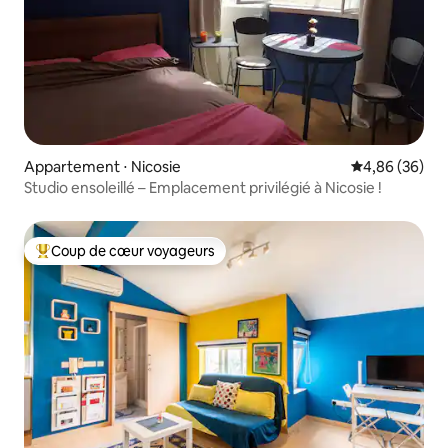
Appartement ⋅ Nicosie
Évaluation mo
4,86 (36)
Studio ensoleillé – Emplacement privilégié à Nicosie !
Coup de cœur voyageurs
Coups de cœur voyageurs les plus appréciés