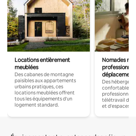
Locations entièrement
Nomades num
meublées
professionnel
déplacement
Des cabanes de montagne
paisibles aux appartements
Des hébergem
urbains pratiques, ces
confortables p
locations meublées offrent
professionnels
tous les équipements d'un
télétravail dis
logement standard.
et d'espaces de