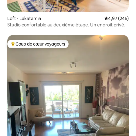
Loft ⋅ Lakatamia
Évaluation moy
4,97 (245)
Studio confortable au deuxième étage. Un endroit privé.
Coup de cœur voyageurs
Coups de cœur voyageurs les plus appréciés