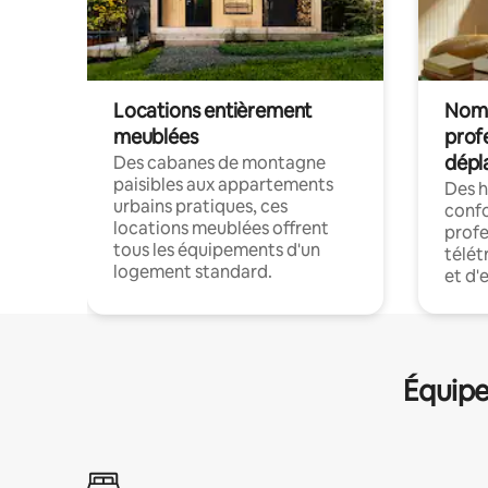
Locations entièrement
Noma
meublées
prof
dépl
Des cabanes de montagne
paisibles aux appartements
Des 
urbains pratiques, ces
confo
locations meublées offrent
profe
tous les équipements d'un
télét
logement standard.
et d'
Équipe