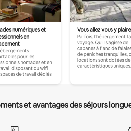
des numériques et
Vous allez vous y plaire
essionnels en
Parfois, l'hébergement fai
voyage. Qu'il s'agisse de
acement
cabanes à flanc de falais
hébergements
de péniches tranquilles, 
rtables pour les
locations sont dotées de
ssionnels nomades et en
caractéristiques uniques
ravail disposant du wifi
espaces de travail dédiés.
ments et avantages des séjours longu