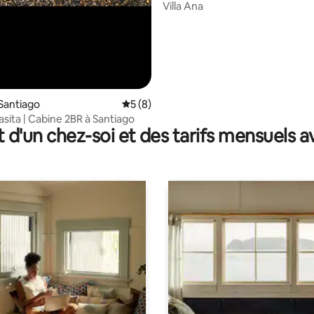
Villa Ana
Santiago
Évaluation moyenne sur la base de 8 co
5 (8)
asita | Cabine 2BR à Santiago
t d'un chez-soi et des tarifs mensuels 