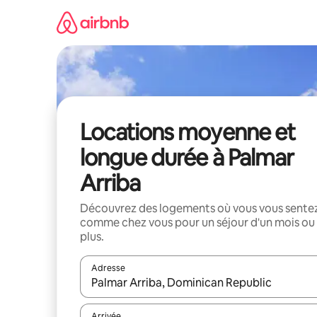
Aller
directement
au
contenu
Locations moyenne et
longue durée à Palmar
Arriba
Découvrez des logements où vous vous sente
comme chez vous pour un séjour d'un mois ou
plus.
Adresse
Lorsque les résultats s'affichent, utilisez les flèc
Arrivée