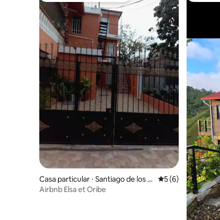
Casa particular ⋅ Santiago de los C
Évaluation moyenn
5 (6)
aballeros
Airbnb Elsa et Oribe