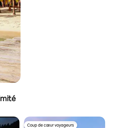
imité
Coup de cœur voyageurs
lus appréciés
Coup de cœur voyageurs