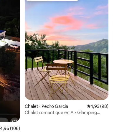
Chalet ⋅ Pedro García
Évaluation moyenne su
4,93 (98)
Chalet romantique en A • Glamping
Loma de Las Orquídeas
valuation moyenne sur la base de 106 commentaires : 4,96 sur 5
4,96 (106)