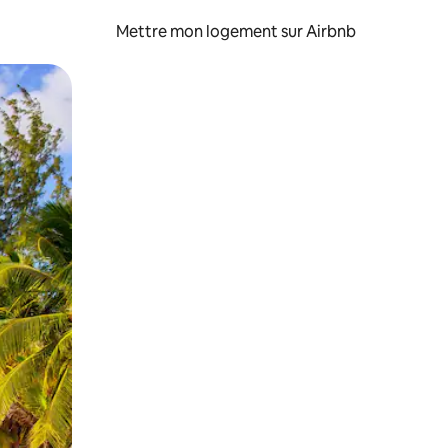
Mettre mon logement sur Airbnb
sant glisser.