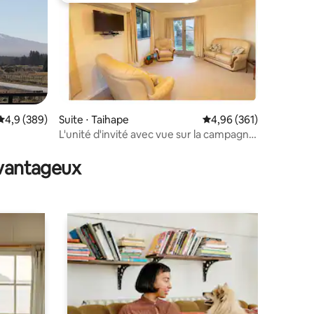
Évaluation moyenne sur la base de 389 commentaires : 4,9 sur 5
4,9 (389)
Suite ⋅ Taihape
Évaluation moyenne sur
4,96 (361)
L'unité d'invité avec vue sur la campagne
ntaires : 4,87 sur 5
et entrée sans clé.
avantageux