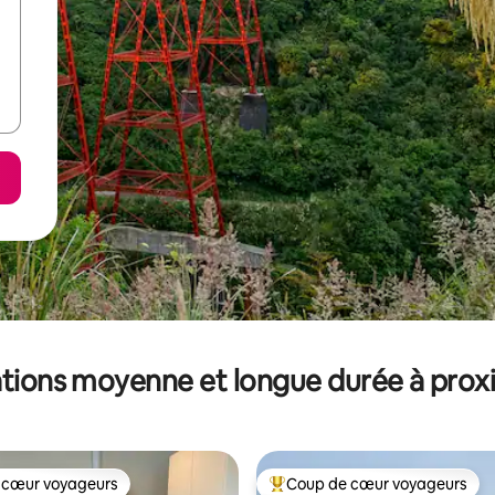
tions moyenne et longue durée à prox
 cœur voyageurs
Coup de cœur voyageurs
 cœur voyageurs
Coups de cœur voyageurs les p