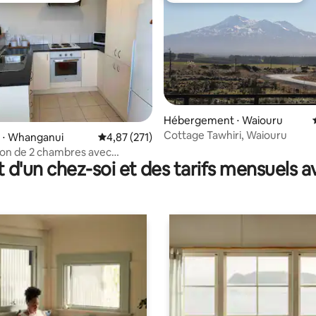
Hébergement ⋅ Waiouru
Cottage Tawhiri, Waiouru
la base de 507 commentaires : 4,92 sur 5
 ⋅ Whanganui
Évaluation moyenne sur la base de 271 comme
4,87 (271)
son de 2 chambres avec
t d'un chez-soi et des tarifs mensuels 