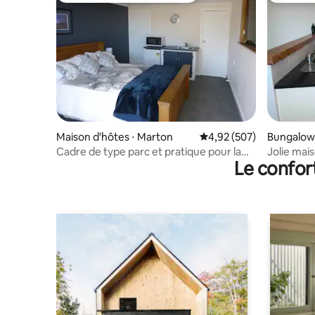
Maison d'hôtes ⋅ Marton
Évaluation moyenne sur 
4,92 (507)
Bungalow
Cadre de type parc et pratique pour la
Jolie mai
Le confor
ville.
garage !