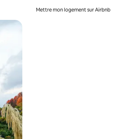
Mettre mon logement sur Airbnb
sant glisser.