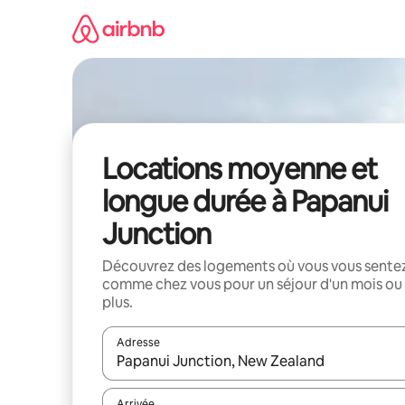
Aller
directement
au
contenu
Locations moyenne et
longue durée à Papanui
Junction
Découvrez des logements où vous vous sente
comme chez vous pour un séjour d'un mois ou
plus.
Adresse
Lorsque les résultats s'affichent, utilisez les flèc
Arrivée