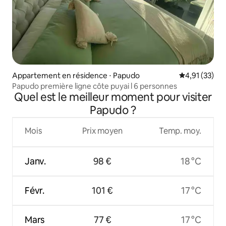
Appartement en résidence ⋅ Papudo
Évaluation mo
4,91 (33)
Papudo première ligne côte puyai l 6 personnes
Quel est le meilleur moment pour visiter
Papudo ?
Mois
Prix moyen
Temp. moy.
Janv.
98 €
18 °C
Févr.
101 €
17 °C
Mars
77 €
17 °C