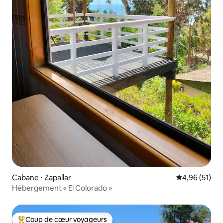
Cabane ⋅ Zapallar
Évaluation mo
4,96 (51)
Hébergement « El Colorado »
Coup de cœur voyageurs