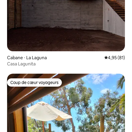
Cabane ⋅ La Laguna
Évaluation mo
4,95 (81)
Casa Lagunita
Coup de cœur voyageurs
Coup de cœur voyageurs