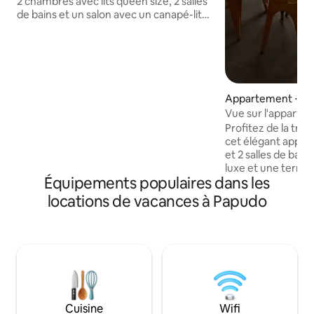
2 chambres avec lits queen size, 2 salles
de bains et un salon avec un canapé-lit
et un lit superposé. Deuxième étage :
salon, coin repas intérieur et cuisine
entièrement équipée. Comprend un
grand espace barbecue avec un
barbecue, une salle à manger en plein air
et des chaises longues. À quelques pas
Appartement ⋅ P
de la plage avec vue sur l'océan. Cuisine
Vue sur l'appart
équipée, 3 télévisions INTELLIGENTES,
Profitez de la tranq
literie et poste de travail. Bâtiment :
cet élégant appa
piscine et salle de jeux. Serviettes non
et 2 salles de bain
incluses.
luxe et une terras
Équipements populaires dans les
barbecue intégré 
sur l'océan. À seu
locations de vacances à Papudo
pied de la plage, c
escapade. Situé dans un appartement
en résidence exclu
moderne qui prése
côte chilienne. Il 
jeux, d'espaces v
des sentiers de p
salon, d'une pisci
Cuisine
Wifi