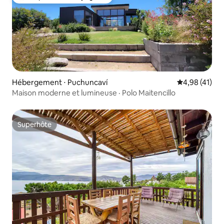
Coups de cœur voyageurs les plus appréciés
Hébergement ⋅ Puchuncaví
Évaluation mo
4,98 (41)
Maison moderne et lumineuse · Polo Maitencillo
Superhôte
Superhôte