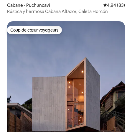
Cabane ⋅ Puchuncaví
Évaluation mo
4,94 (83)
Rústica y hermosa Cabaña Altazor, Caleta Horcón
Coup de cœur voyageurs
Coup de cœur voyageurs