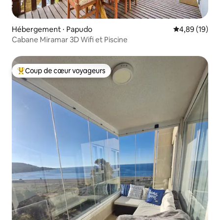
Hébergement ⋅ Papudo
Évaluation mo
4,89 (19)
Cabane Miramar 3D Wifi et Piscine
Coup de cœur voyageurs
Coups de cœur voyageurs les plus appréciés