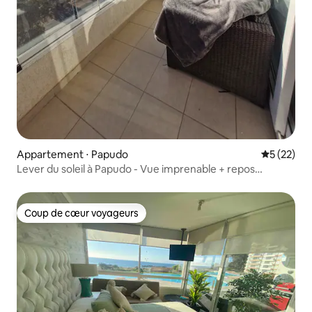
Appartement ⋅ Papudo
Évaluation
5 (22)
Lever du soleil à Papudo - Vue imprenable + repos
complet
Coup de cœur voyageurs
Coup de cœur voyageurs