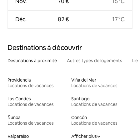
Nov.
70 €
15 °C
Déc.
82 €
17 °C
Destinations à découvrir
Destinations à proximité
Autres types de logements
Lie
Providencia
Viña del Mar
Locations de vacances
Locations de vacances
Las Condes
Santiago
Locations de vacances
Locations de vacances
Ñuñoa
Concón
Locations de vacances
Locations de vacances
Valparaíso
Afficher plus