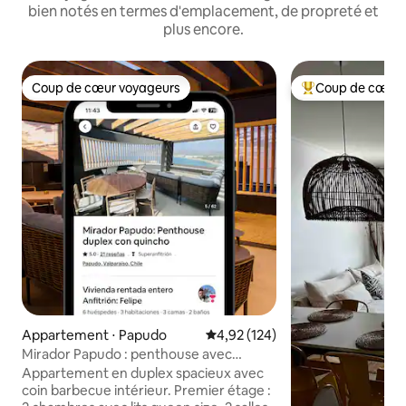
bien notés en termes d'emplacement, de propreté et
plus encore.
Coup de cœur voyageurs
Coup de cœur 
Coup de cœur voyageurs
Coups de cœur vo
Appartement ⋅ Papudo
Évaluation moyenne sur la base 
4,92 (124)
Mirador Papudo : penthouse avec
espace barbecue privé
Appartement en duplex spacieux avec
coin barbecue intérieur. Premier étage :