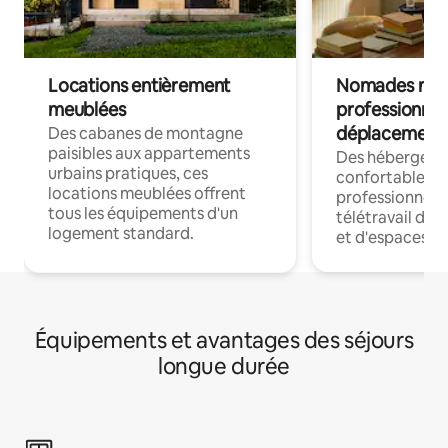
Locations entièrement
Nomades num
meublées
professionnel
déplacement
Des cabanes de montagne
paisibles aux appartements
Des hébergem
urbains pratiques, ces
confortables p
locations meublées offrent
professionnels
tous les équipements d'un
télétravail dis
logement standard.
et d'espaces de
Équipements et avantages des séjours
longue durée