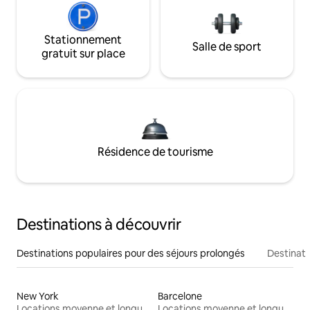
Stationnement
Salle de sport
gratuit sur place
Résidence de tourisme
Destinations à découvrir
Destinations populaires pour des séjours prolongés
Destinati
New York
Barcelone
Locations moyenne et longue durée
Locations moyenne et longue durée