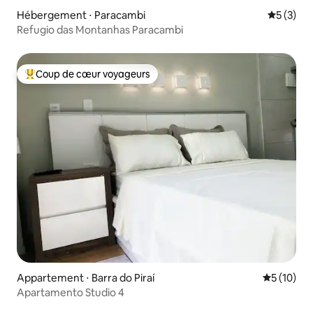
Hébergement ⋅ Paracambi
Évaluatio
5 (3)
Refugio das Montanhas Paracambi
Coup de cœur voyageurs
Coups de cœur voyageurs les plus appréciés
Appartement ⋅ Barra do Piraí
Évaluation
5 (10)
Apartamento Studio 4