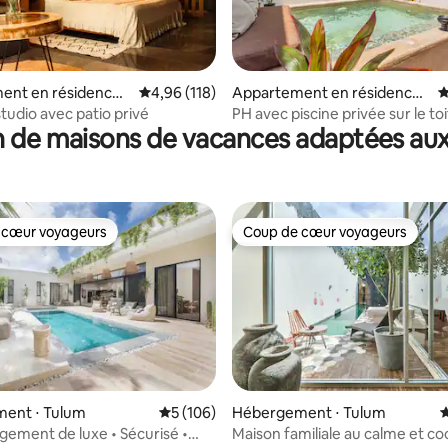
ent en résidence ⋅
Évaluation moyenne sur la base de 118 comme
4,96 (118)
Appartement en résidence ⋅
É
la base de 162 commentaires : 4,98 sur 5
Tulum
tudio avec patio privé
PH avec piscine privée sur le toi
 de maisons de vacances adaptées aux
Excellent emplacement
 cœur voyageurs
Coup de cœur voyageurs
 cœur voyageurs
Coup de cœur voyageurs
ent ⋅ Tulum
Évaluation moyenne sur la base de 106 co
5 (106)
Hébergement ⋅ Tulum
É
gement de luxe • Sécurisé •
Maison familiale au calme et co