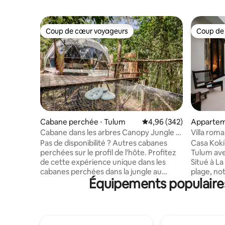
Coup de cœur voyageurs
Coup de
Coup de cœur voyageurs
Coup de
Cabane perchée ⋅ Tulum
Évaluation moyenne sur 
4,96 (342)
Appartem
Tulum
Cabane dans les arbres Canopy Jungle à
Villa roma
3 minutes à pied des cénotes
Escapade 
Pas de disponibilité ? Autres cabanes
Casa Kokí 
perchées sur le profil de l'hôte. Profitez
Tulum ave
de cette expérience unique dans les
Situé à La
cabanes perchées dans la jungle au
plage, not
Équipements populaires
sommet des arbres. La cabane dans les
moderne 
arbres de Canopy est
Profitez 
intentionnellement élevée (hauteur : 6
pour le tr
Mts/20ft) et façonnée au milieu des
explorez l
arbres. Un grand dôme écologique vous
proximité.