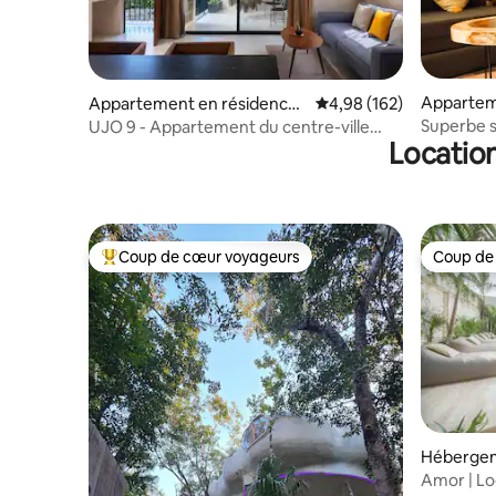
Appartem
Appartement en résidence ⋅
Évaluation moyenne sur 
4,98 (162)
Tulum
Tulum
Superbe s
UJO 9 - Appartement du centre-ville
Location
avec terrasse privée
Coup de cœur voyageurs
Coup de
Coups de cœur voyageurs les plus appréciés
Coup de
Hébergem
Amor | Lo