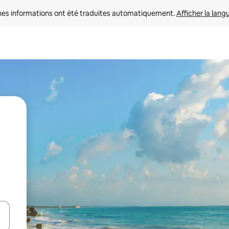
nes informations ont été traduites automatiquement. 
Afficher la lang
hes vers le haut et vers le bas pour les parcourir ou en appuyant et en fai