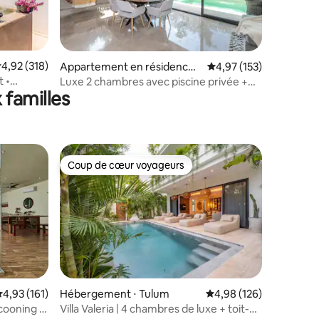
ntaires : 4,96 sur 5
valuation moyenne sur la base de 318 commentaires : 4,92 sur 5
4,92 (318)
Appartement en résidence ⋅
Évaluation moyenne sur
4,97 (153)
Aldea Zama, Tulum
t •
Luxe 2 chambres avec piscine privée +
 familles
home cinéma
Coup de cœur voyageurs
Coup de cœur voyageurs
mmentaires : 5 sur 5
valuation moyenne sur la base de 161 commentaires : 4,93 sur 5
4,93 (161)
Hébergement ⋅ Tulum
Évaluation moyenne sur
4,98 (126)
cooning -
Villa Valeria | 4 chambres de luxe + toit-