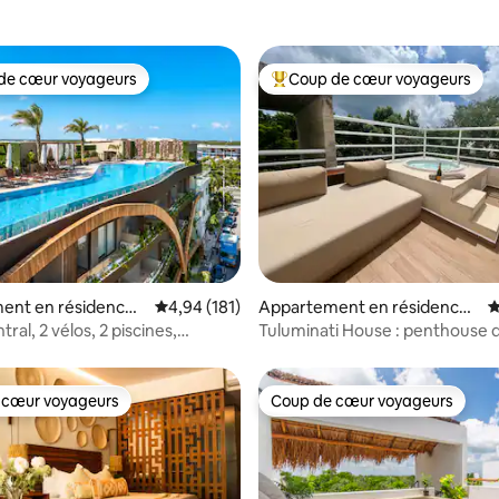
de cœur voyageurs
Coup de cœur voyageurs
 cœur voyageurs les plus appréciés
Coups de cœur voyageurs les p
la base de 160 commentaires : 4,93 sur 5
ent en résidence ⋅
Évaluation moyenne sur la base de 181 comme
4,94 (181)
Appartement en résidence ⋅
É
Tulum
tral, 2 vélos, 2 piscines,
Tuluminati House : penthouse 
gym.
luxe + femme de ménage quot
 cœur voyageurs
Coup de cœur voyageurs
 cœur voyageurs
Coup de cœur voyageurs