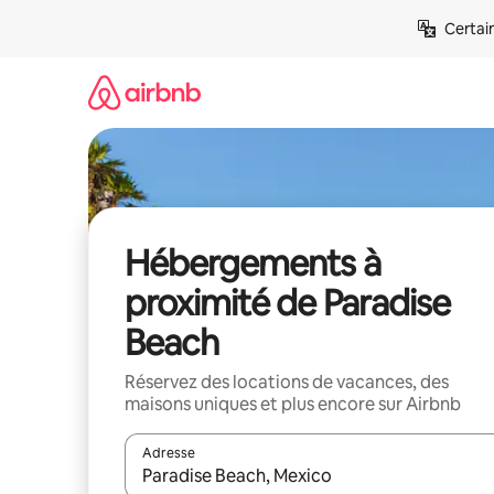
Aller
Certai
directement
au
contenu
Hébergements à
proximité de Paradise
Beach
Réservez des locations de vacances, des
maisons uniques et plus encore sur Airbnb
Adresse
Lorsque les résultats s'affichent, utilisez les flèc