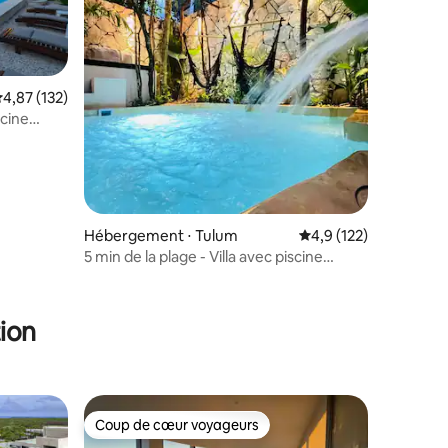
mmentaires : 5 sur 5
valuation moyenne sur la base de 132 commentaires : 4,87 sur 5
4,87 (132)
scine
Hébergement ⋅ Tulum
Évaluation moyenne su
4,9 (122)
5 min de la plage - Villa avec piscine
privée - Jacuzzi et bar
ion
Coup de cœur voyageurs
Coup de cœur voyageurs