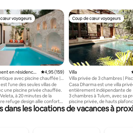
 cœur voyageurs
Coup de cœur voyageurs
 cœur voyageurs
Coup de cœur voyageurs
la base de 342 commentaires : 4,96 sur 5
ent en résidence ⋅
Évaluation moyenne sur la base de 159 comme
4,95 (159)
Villa
ntique avec piscine chauffée |
Villa privée de 3 chambres | Pisc
chic à Tulum
d'espaces partagés
est l'une des seules villas de
Casa Dharma est une villa priv
c une piscine privée chauffée.
entièrement indépendante de
 Veleta, à 20 minutes de la
3 chambres à Tulum, avec sa p
re refuge design allie confort
piscine privée, de hauts plafon
 dans les locations de vacances à prox
et ambiance bohème locale.
espace de vie intérieur-extérie
d'une connexion Wi-Fi 100 Mbps
spacieux et un environnement 
avail ou le streaming, puis
dans la paisible Region 15. Con
es cafés, boulangeries et bars à
à de nombreux logements de t
 Les routes ici ne sont pas
appartement commercialisés