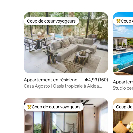
Coup de cœur voyageurs
Coup 
Coup de cœur voyageurs
Coups de
Appartement en résidence ⋅
Évaluation moyenne sur 
4,93 (160)
Appartem
Tulum
Casa Agosto | Oasis tropicale à Aldea
Tulum
Studio cen
Zama
cinema, 
Coup de cœur voyageurs
Coup de
Coups de cœur voyageurs les plus appréciés
Coup de