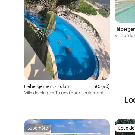
Hébergem
Villa de l
sécurité, 
Hébergement ⋅ Tulum
Évaluation moyenne 
5 (90)
Villa de plage à Tulum (pour seulement
Lo
deux personnes)
Superhôte
Coup de
Superhôte
Coup de