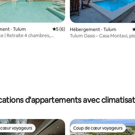
ent ⋅ Tulum
Évaluation moyenne sur la base de 6 co
5 (6)
Hébergement ⋅ Tulum
É
uxe | Retraite 4 chambres,
Tulum Oasis – Casa Montavi, pi
piscine et chef
privée et jardin
sur la base de 90 commentaires : 5 sur 5
cations d'appartements avec climatisat
 cœur voyageurs
Coup de cœur voyageurs
 cœur voyageurs
Coup de cœur voyageurs