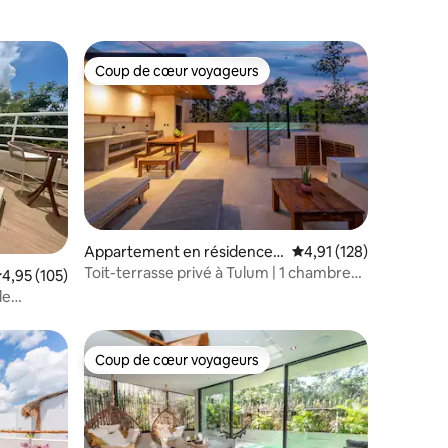
Coup de cœur voyageurs
lus appréciés
Coup de cœur voyageurs
Appartement en résidence ⋅
Évaluation moyenne sur
4,91 (128)
Tulum
Toit-terrasse privé à Tulum | 1 chambre
ntaires : 4,94 sur 5
valuation moyenne sur la base de 105 commentaires : 4,95 sur 5
4,95 (105)
avec bassin profond
de
idienne
Coup de cœur voyageurs
Coup de cœur voyageurs