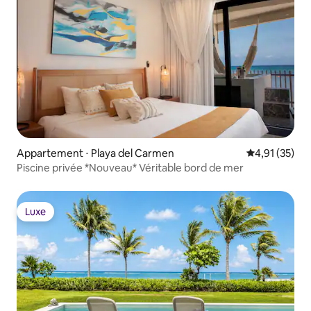
Appartement ⋅ Playa del Carmen
Évaluation mo
4,91 (35)
Piscine privée *Nouveau* Véritable bord de mer
Luxe
Luxe