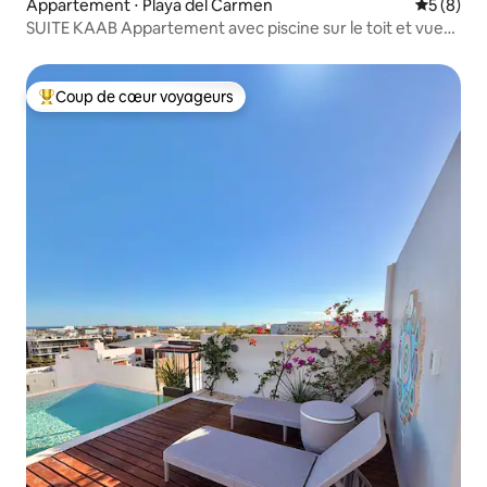
Appartement ⋅ Playa del Carmen
Évaluatio
5 (8)
SUITE KAAB Appartement avec piscine sur le toit et vue
sur l'océan
Coup de cœur voyageurs
Coups de cœur voyageurs les plus appréciés