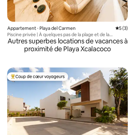
Appartement ⋅ Playa del Carmen
Évaluatio
5 (3)
Piscine privée | À quelques pas de la plage et de la
Autres superbes locations de vacances à
5e Avenue
proximité de Playa Xcalacoco
Coup de cœur voyageurs
Coups de cœur voyageurs les plus appréciés