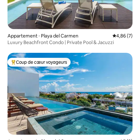
Appartement ⋅ Playa del Carmen
Évaluation m
4,86 (7)
Luxury Beachfront Condo | Private Pool & Jacuzzi
Coup de cœur voyageurs
Coups de cœur voyageurs les plus appréciés