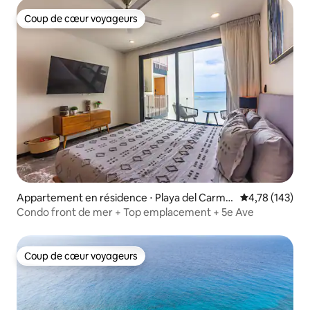
Coup de cœur voyageurs
Coup de cœur voyageurs
Appartement en résidence ⋅ Playa del Carme
Évaluation moy
4,78 (143)
n
Condo front de mer + Top emplacement + 5e Ave
Coup de cœur voyageurs
Coup de cœur voyageurs