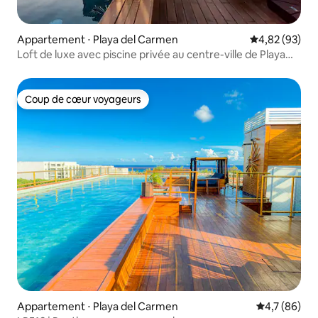
Appartement ⋅ Playa del Carmen
Évaluation mo
4,82 (93)
Loft de luxe avec piscine privée au centre-ville de Playa
del Carmen
Coup de cœur voyageurs
Coup de cœur voyageurs
Appartement ⋅ Playa del Carmen
Évaluation m
4,7 (86)