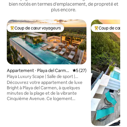
bien notés en termes d'emplacement, de propreté et
plus encore.
Coup de cœur voyageurs
Coup de cœur 
Coups de cœur voyageurs les plus appréciés
Coups de cœur vo
Appartement ⋅ Playa del Carme
Évaluation moyenne sur la b
5 (27)
n
Playa Luxury Scape | Salle de sport |
Sauna | Parking | Barbecue
Découvrez votre appartement de luxe
Bright à Playa del Carmen, à quelques
minutes de la plage et de la vibrante
Cinquième Avenue. Ce logement
moderne de 2 chambres dispose d'une
piscine sur le toit, d'une salle de sport,
d'un sauna, d'un balcon, d'une
connexion Wi-Fi rapide, de télévisions
connectées, d'un lave-linge/sèche-linge,