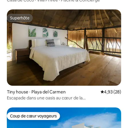
Superhôte
Superhôte
Tiny house ⋅ Playa del Carmen
Évaluation mo
4,93 (28)
Escapade dans une oasis au cœur de la
jungle • Cénotes • Près de Playa
Coup de cœur voyageurs
Coup de cœur voyageurs