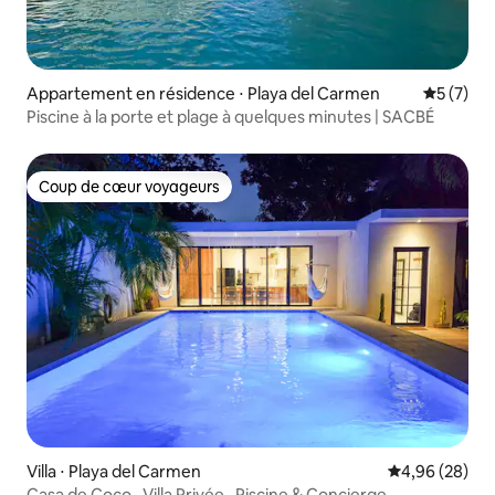
Appartement en résidence ⋅ Playa del Carmen
Évaluatio
5 (7)
Piscine à la porte et plage à quelques minutes | SACBÉ
Coup de cœur voyageurs
Coup de cœur voyageurs
Villa ⋅ Playa del Carmen
Évaluation mo
4,96 (28)
Casa de Coco · Villa Privée · Piscine & Concierge