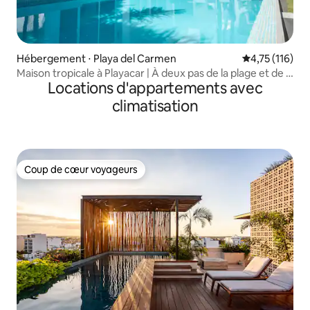
Hébergement ⋅ Playa del Carmen
Évaluation moy
4,75 (116)
Maison tropicale à Playacar | À deux pas de la plage et de la
Locations d'appartements avec
5e Avenue
climatisation
Coup de cœur voyageurs
Coup de cœur voyageurs