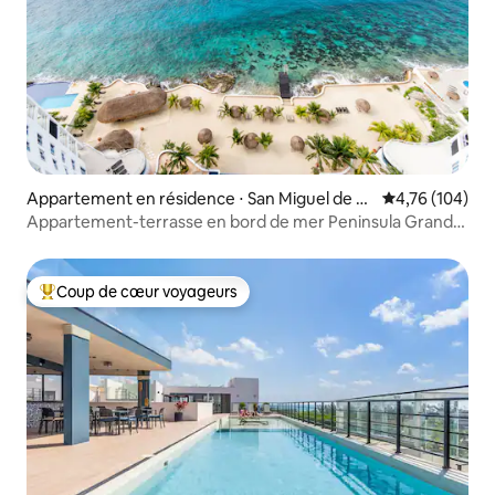
Appartement en résidence ⋅ San Miguel de C
Évaluation moy
4,76 (104)
ozumel
Appartement-terrasse en bord de mer Peninsula Grand
Cozumel
Coup de cœur voyageurs
Coups de cœur voyageurs les plus appréciés