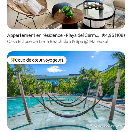
Appartement en résidence ⋅ Playa del Carme
Évaluation moy
4,95 (108)
n
Casa Eclipse de Luna Beachclub & Spa @ Mareazul
Coup de cœur voyageurs
Coups de cœur voyageurs les plus appréciés