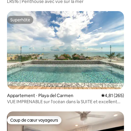
LR516 | Penthouse avec vue sur la mer
Superhôte
Superhôte
Appartement ⋅ Playa del Carmen
Évaluation moy
4,81 (265)
VUE IMPRENABLE sur l'océan dans la SUITE et excellent
emplacement !
Coup de cœur voyageurs
Coup de cœur voyageurs