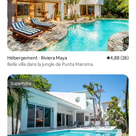
Hébergement ⋅ Riviera Maya
Évaluation mo
4,88 (26)
Belle villa dans la jungle de Punta Maroma
Superhôte
Superhôte