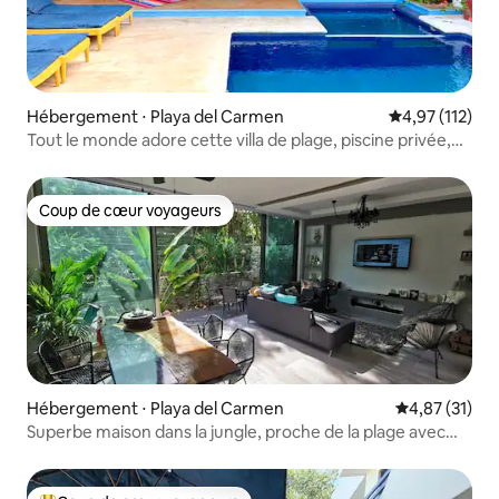
Hébergement ⋅ Playa del Carmen
Évaluation moy
4,97 (112)
Tout le monde adore cette villa de plage, piscine privée,
Wi-Fi
Coup de cœur voyageurs
Coup de cœur voyageurs
Hébergement ⋅ Playa del Carmen
Évaluation mo
4,87 (31)
Superbe maison dans la jungle, proche de la plage avec
piscine