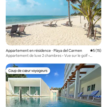
Appartement en résidence ⋅ Playa del Carmen
Évaluation
5 (15)
Appartement de luxe 2 chambres • Vue sur le golf •
Corasol
Coup de cœur voyageurs
Coup de cœur voyageurs