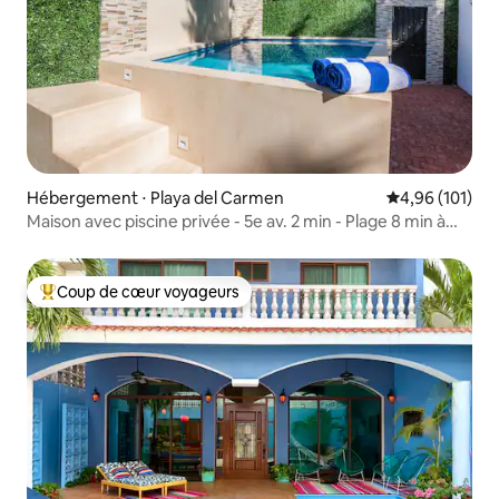
Hébergement ⋅ Playa del Carmen
Évaluation moy
4,96 (101)
Maison avec piscine privée - 5e av. 2 min - Plage 8 min à
pied
Coup de cœur voyageurs
Coups de cœur voyageurs les plus appréciés