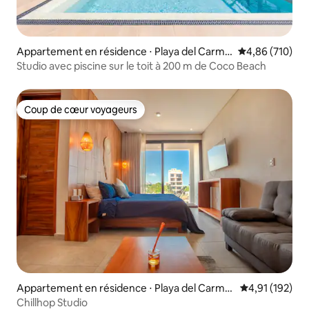
Appartement en résidence ⋅ Playa del Carme
Évaluation moy
4,86 (710)
n
Studio avec piscine sur le toit à 200 m de Coco Beach
Coup de cœur voyageurs
Coup de cœur voyageurs
Appartement en résidence ⋅ Playa del Carme
Évaluation moy
4,91 (192)
n
Chillhop Studio