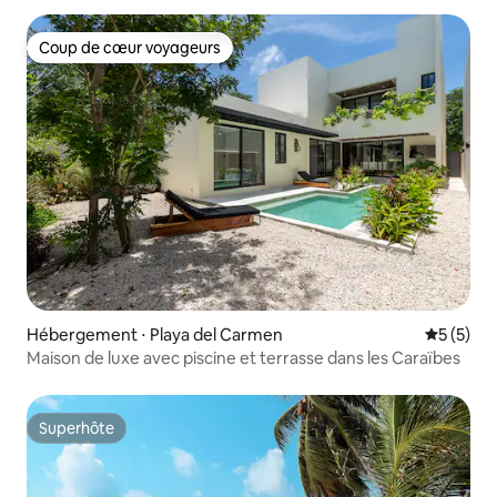
Coup de cœur voyageurs
Coup de cœur voyageurs
Hébergement ⋅ Playa del Carmen
Évaluatio
5 (5)
Maison de luxe avec piscine et terrasse dans les Caraïbes
Superhôte
Superhôte