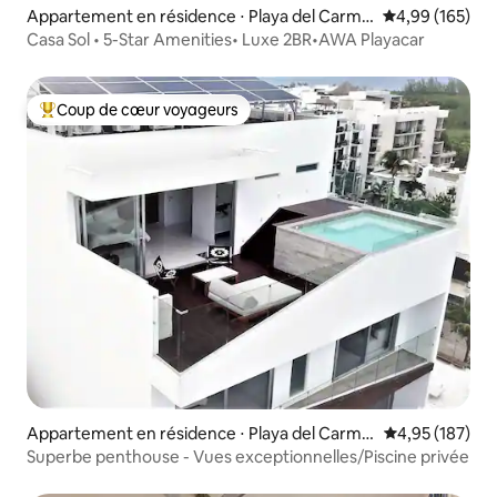
Appartement en résidence ⋅ Playa del Carme
Évaluation moy
4,99 (165)
n
Casa Sol • 5-Star Amenities• Luxe 2BR•AWA Playacar
Coup de cœur voyageurs
Coups de cœur voyageurs les plus appréciés
Appartement en résidence ⋅ Playa del Carme
Évaluation moy
4,95 (187)
n
Superbe penthouse - Vues exceptionnelles/Piscine privée