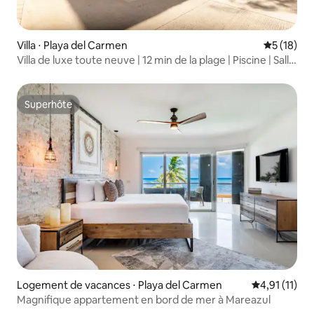
Villa ⋅ Playa del Carmen
Évaluation
5 (18)
Villa de luxe toute neuve | 12 min de la plage | Piscine | Salle
de sport
Superhôte
Superhôte
Logement de vacances ⋅ Playa del Carmen
Évaluation m
4,91 (11)
Magnifique appartement en bord de mer à Mareazul