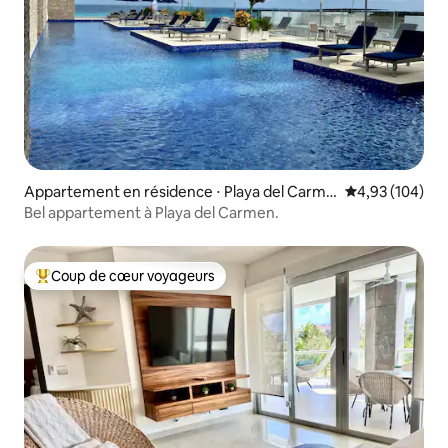
Appartement en résidence ⋅ Playa del Carme
Évaluation moy
4,93 (104)
n
Bel appartement à Playa del Carmen.
Coup de cœur voyageurs
Coups de cœur voyageurs les plus appréciés