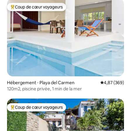
Coup de cœur voyageurs
Coups de cœur voyageurs les plus appréciés
Hébergement ⋅ Playa del Carmen
Évaluation moy
4,87 (369)
120m2, piscine privée, 1 min de la mer
Coup de cœur voyageurs
Coups de cœur voyageurs les plus appréciés