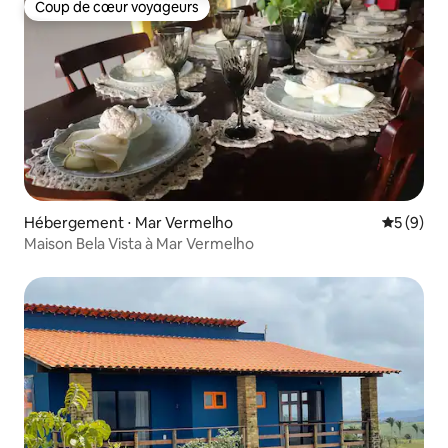
Coup de cœur voyageurs
Coup de cœur voyageurs
Hébergement ⋅ Mar Vermelho
Évaluatio
5 (9)
Maison Bela Vista à Mar Vermelho