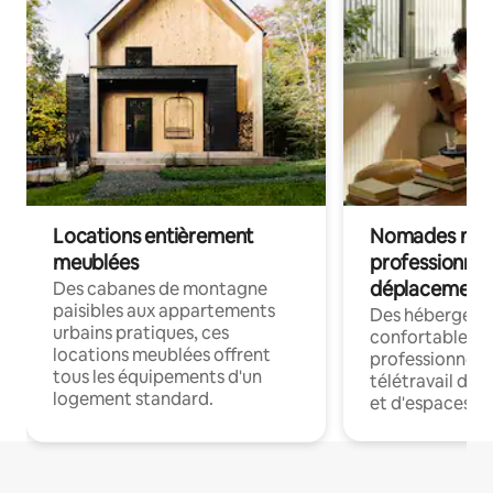
Locations entièrement
Nomades num
meublées
professionnel
déplacement
Des cabanes de montagne
paisibles aux appartements
Des hébergem
urbains pratiques, ces
confortables p
locations meublées offrent
professionnels
tous les équipements d'un
télétravail dis
logement standard.
et d'espaces de