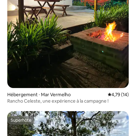
Hébergement ⋅ Mar Vermelho
Évaluation mo
4,79 (14)
Rancho Celeste, une expérience à la campagne !
Superhôte
Superhôte