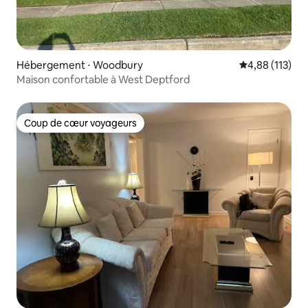
Hébergement ⋅ Woodbury
Évaluation moy
4,88 (113)
Maison confortable à West Deptford
Coup de cœur voyageurs
Coup de cœur voyageurs