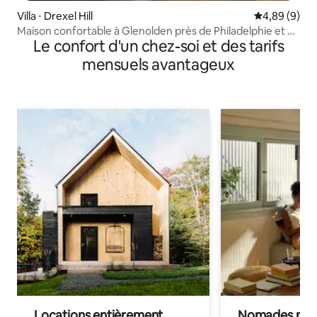
Villa ⋅ Drexel Hill
Évaluation m
4,89 (9)
Maison confortable à Glenolden près de Philadelphie et de
Le confort d'un chez-soi et des tarifs
l'aéroport
mensuels avantageux
Locations entièrement
Nomades num