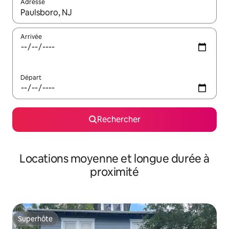
Adresse
Lorsque les résultats s'affichent, utilisez les flèches vers le hau
Arrivée
Départ
Rechercher
Locations moyenne et longue durée à
proximité
Superhôte
Superhôte