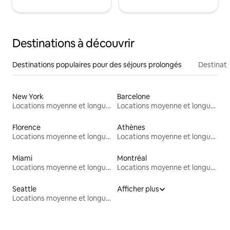
Destinations à découvrir
Destinations populaires pour des séjours prolongés
Destinati
New York
Barcelone
Locations moyenne et longue durée
Locations moyenne et longue durée
Florence
Athènes
Locations moyenne et longue durée
Locations moyenne et longue durée
Miami
Montréal
Locations moyenne et longue durée
Locations moyenne et longue durée
Seattle
Afficher plus
Locations moyenne et longue durée