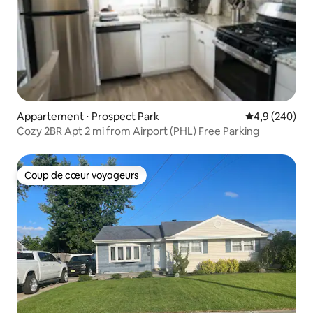
Appartement ⋅ Prospect Park
Évaluation mo
4,9 (240)
Cozy 2BR Apt 2 mi from Airport (PHL) Free Parking
Coup de cœur voyageurs
Coup de cœur voyageurs