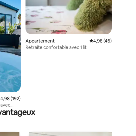
Appartement
Évaluation moyenne su
4,98 (46)
Retraite confortable avec 1 lit
taires : 4,98 sur 5
valuation moyenne sur la base de 192 commentaires : 4,98 sur 5
4,98 (192)
 avec
avantageux