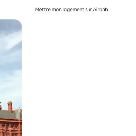
Mettre mon logement sur Airbnb
sant glisser.