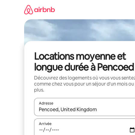
Aller
directement
au
contenu
Locations moyenne et
longue durée à Pencoed
Découvrez des logements où vous vous sente
comme chez vous pour un séjour d'un mois ou
plus.
Adresse
Lorsque les résultats s'affichent, utilisez les flèc
Arrivée