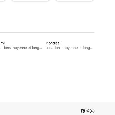
ami
Montréal
Locations moyenne et longue durée
Locations moyenne et longue durée