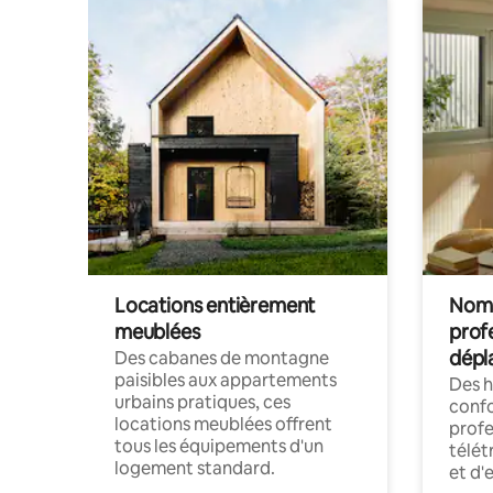
Locations entièrement
Noma
meublées
prof
dépl
Des cabanes de montagne
paisibles aux appartements
Des 
urbains pratiques, ces
confo
locations meublées offrent
profe
tous les équipements d'un
télét
logement standard.
et d'