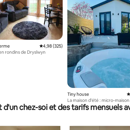
r la base de 33 commentaires : 4,76 sur 5
ferme
Évaluation moyenne sur la base de 325 commen
4,98 (325)
n rondins de Dryslwyn
Tiny house
É
La maison d'été : micro-maison
t d'un chez-soi et des tarifs mensuels 
jacuzzi