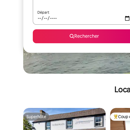
Départ
Rechercher
Loca
Superhôte
Coup 
Superhôte
Coups de