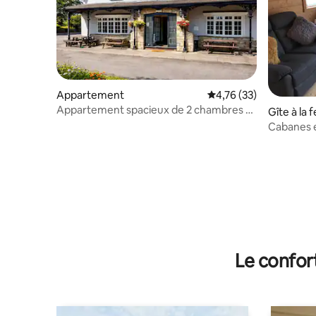
Appartement
Évaluation moyenne su
4,76 (33)
Appartement spacieux de 2 chambres –
Gîte à la 
Escapade idéale
Cabanes e
Le confor