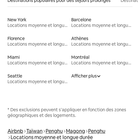
Destinations populaires pour des séjours prolongés
Destinati
New York
Barcelone
Locations moyenne et longue durée
Locations moyenne et longue durée
Florence
Athènes
Locations moyenne et longue durée
Locations moyenne et longue durée
Miami
Montréal
Locations moyenne et longue durée
Locations moyenne et longue durée
Seattle
Afficher plus
Locations moyenne et longue durée
* Des exclusions peuvent s'appliquer en fonction des zones
géographiques et des logements.
Airbnb
Taïwan
Penghu
Magong
Penghu
Locations moyenne et longue durée