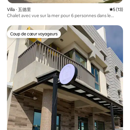
Villa ⋅ 五德里
Évaluation
5 (13)
Chalet avec vue sur la mer pour 6 personnes dans le
complexe hôtelier Tingjing Xinghai
Coup de cœur voyageurs
Coup de cœur voyageurs