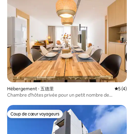
Hébergement ⋅ 五德里
Évaluatio
5 (4)
Chambre d'hôtes privée pour un petit nombre de
personnes à Penghu, prix raisonnable ! Bienvenue à
Green Hill Walk !
Coup de cœur voyageurs
Coup de cœur voyageurs