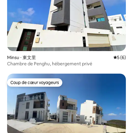
Minsu ⋅ 東文里
Évaluatio
5 (6)
Chambre de Penghu, hébergement privé
Coup de cœur voyageurs
Coup de cœur voyageurs