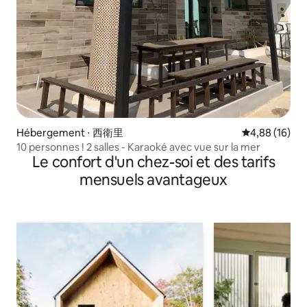
Hébergement ⋅ 西衛里
Évaluation mo
4,88 (16)
10 personnes ! 2 salles - Karaoké avec vue sur la mer
Le confort d'un chez-soi et des tarifs
mensuels avantageux