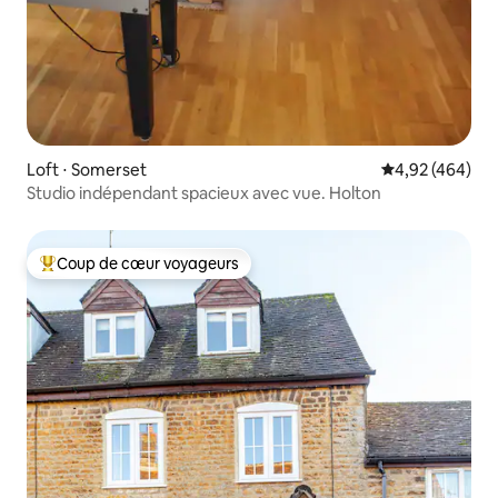
Loft ⋅ Somerset
Évaluation moy
4,92 (464)
Studio indépendant spacieux avec vue. Holton
Coup de cœur voyageurs
Coups de cœur voyageurs les plus appréciés