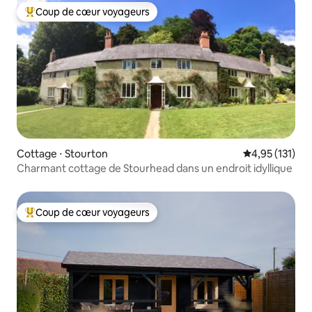
Coup de cœur voyageurs
Coups de cœur voyageurs les plus appréciés
Cottage ⋅ Stourton
Évaluation moy
4,95 (131)
Charmant cottage de Stourhead dans un endroit idyllique
Coup de cœur voyageurs
Coups de cœur voyageurs les plus appréciés