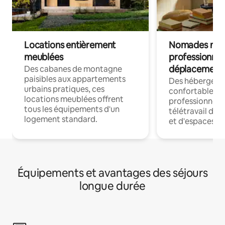
Locations entièrement
Nomades num
meublées
professionnel
déplacement
Des cabanes de montagne
paisibles aux appartements
Des hébergem
urbains pratiques, ces
confortables p
locations meublées offrent
professionnels
tous les équipements d'un
télétravail dis
logement standard.
et d'espaces de
Équipements et avantages des séjours
longue durée