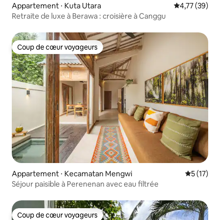
Appartement ⋅ Kuta Utara
Évaluation mo
4,77 (39)
Retraite de luxe à Berawa : croisière à Canggu
Coup de cœur voyageurs
Coup de cœur voyageurs
Appartement ⋅ Kecamatan Mengwi
Évaluation
5 (17)
Séjour paisible à Perenenan avec eau filtrée
Coup de cœur voyageurs
Coup de cœur voyageurs