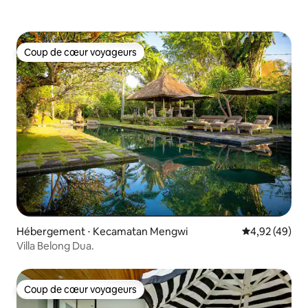
Coup de cœur voyageurs
Coup de cœur voyageurs
Hébergement ⋅ Kecamatan Mengwi
Évaluation mo
4,92 (49)
Villa Belong Dua.
Coup de cœur voyageurs
Coup de cœur voyageurs