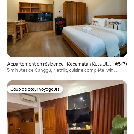
Appartement en résidence ⋅ Kecamatan Kuta Utar
Évaluatio
5 (7)
a
5 minutes de Canggu, Netflix, cuisine complète, wifi
240 Mbit/s
Coup de cœur voyageurs
Coup de cœur voyageurs