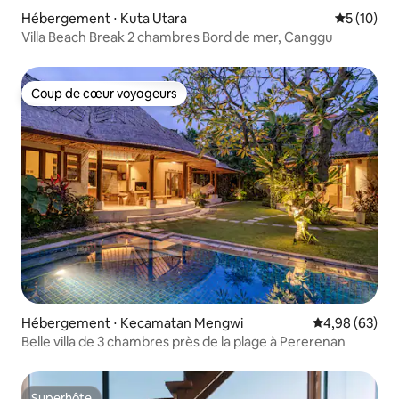
Hébergement ⋅ Kuta Utara
Évaluation
5 (10)
Villa Beach Break 2 chambres Bord de mer, Canggu
Coup de cœur voyageurs
Coup de cœur voyageurs
Hébergement ⋅ Kecamatan Mengwi
Évaluation mo
4,98 (63)
Belle villa de 3 chambres près de la plage à Pererenan
Superhôte