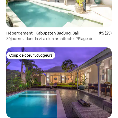
Hébergement ⋅ Kabupaten Badung, Bali
Évaluation
5 (25)
Séjournez dans la villa d'un architecte ! *Plage de
Pererenan*
Coup de cœur voyageurs
Coup de cœur voyageurs