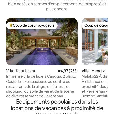
bien notés en termes d'emplacement, de propreté et
plus encore.
Coup de cœur voyageurs
Coup de cœur vo
Coups de cœur voyageurs les plus appréciés
Coup de cœur vo
Villa ⋅ Kuta Utara
Évaluation moyenne sur la base 
4,97 (253)
Villa ⋅ Mengwi
Immense villa de luxe à Canggu, 2 plages
Maluka22 À distan
et divertissements
plage de Pereren
Oasis de luxe spacieuse au centre du
À distance de marc
restaurant, de la plage, du fitness, du
proximité des bar
shopping, du style de vie et de la scène
et Pererenan - Co
de divertissement de Pererenan
Biombo_architects
Équipements populaires dans les
Canggu. Énorme villa de 900 m ² avec
villa moderne et m
belle piscine. À distance de marche des
californien qui vou
locations de vacances à proximité de
rues principales. Petit déjeuner et
massage au bord de