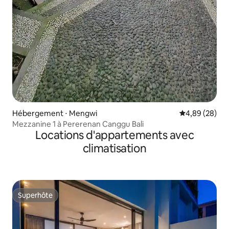
Hébergement ⋅ Mengwi
Évaluation mo
4,89 (28)
Mezzanine 1 à Pererenan Canggu Bali
Locations d'appartements avec
climatisation
Superhôte
Superhôte