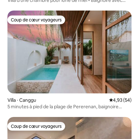
Villa d'une chambre pour lune de miel • Baignoire avec
puits de lumière • À deux pas de la plage
Coup de cœur voyageurs
Coup de cœur voyageurs
Villa ⋅ Canggu
Évaluation mo
4,93 (54)
5 minutes à pied de la plage de Pererenan, baignoire
Skylight
Coup de cœur voyageurs
Coup de cœur voyageurs