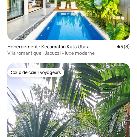
Hébergement ⋅ Kecamatan Kuta Utara
Évaluatio
5 (8)
Villa romantique | Jacuzzi + luxe moderne
Coup de cœur voyageurs
Coup de cœur voyageurs