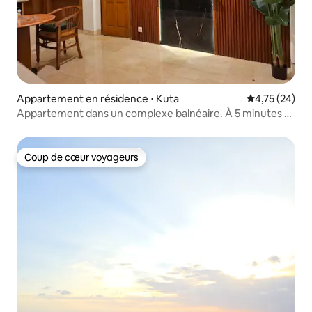
Appartement en résidence ⋅ Kuta
Évaluation mo
4,75 (24)
Appartement dans un complexe balnéaire. À 5 minutes à
pied de la plage de Legian
Coup de cœur voyageurs
Coup de cœur voyageurs