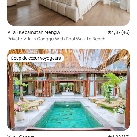
Villa ⋅ Kecamatan Mengwi
Évaluation mo
4,87 (46)
Private Villa in Canggu With Pool Walk to Beach
Coup de cœur voyageurs
Coup de cœur voyageurs