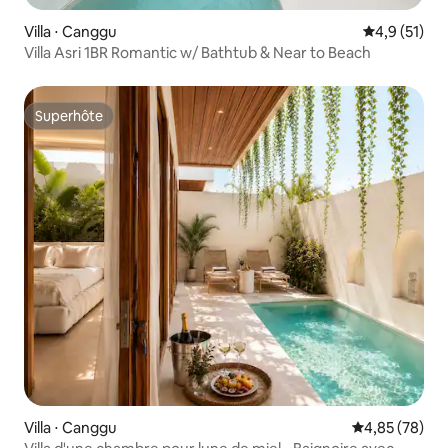
Villa ⋅ Canggu
Évaluation m
4,9 (51)
Villa Asri 1BR Romantic w/ Bathtub & Near to Beach
Superhôte
Superhôte
Villa ⋅ Canggu
Évaluation mo
4,85 (78)