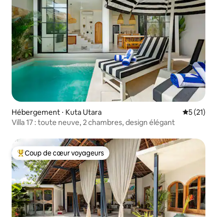
Hébergement ⋅ Kuta Utara
Évaluation
5 (21)
Villa 17 : toute neuve, 2 chambres, design élégant
Coup de cœur voyageurs
Coups de cœur voyageurs les plus appréciés