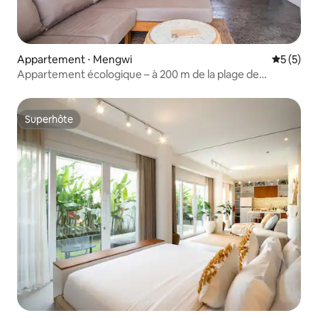
Appartement ⋅ Mengwi
Évaluatio
5 (5)
Appartement écologique – à 200 m de la plage de
Pererenan
Superhôte
Superhôte