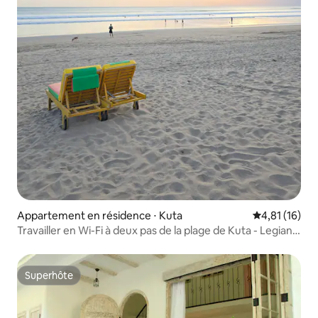
Appartement en résidence ⋅ Kuta
Évaluation mo
4,81 (16)
Travailler en Wi-Fi à deux pas de la plage de Kuta - Legian -
Seminyak
Superhôte
Superhôte