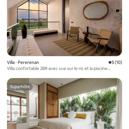
Villa ⋅ Pererenan
Évaluation
5 (10)
Villa confortable 2BR avec vue sur le riz et la piscine
Pererenan
Superhôte
Superhôte