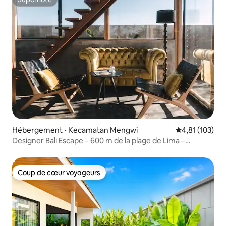
Superhôte
Hébergement ⋅ Kecamatan Mengwi
Évaluation moy
4,81 (103)
Designer Bali Escape – 600 m de la plage de Lima –
2 chambres
Coup de cœur voyageurs
Coup de cœur voyageurs