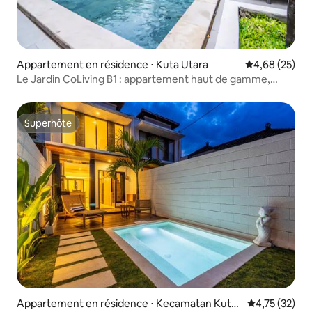
Appartement en résidence ⋅ Kuta Utara
Évaluation mo
4,68 (25)
Le Jardin CoLiving B1 : appartement haut de gamme,
centre de Canggu
Superhôte
Superhôte
Appartement en résidence ⋅ Kecamatan Kuta
Évaluation mo
4,75 (32)