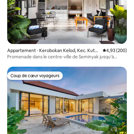
Appartement ⋅ Kerobokan Kelod, Kec. Kuta
Évaluation moy
4,93 (200)
Utara, Kabupaten Badung
Promenade dans le centre-ville de Seminyak jusqu'à
Sistefields
Coup de cœur voyageurs
Coup de cœur voyageurs