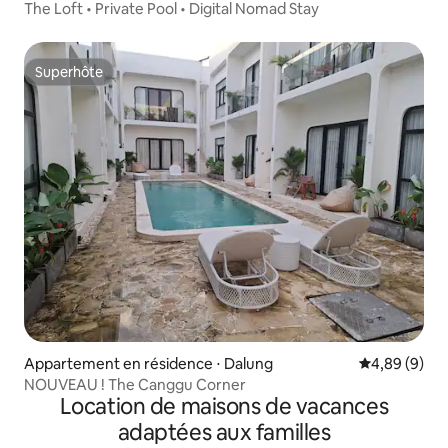
Utara
The Loft • Private Pool • Digital Nomad Stay
Superhôte
Superhôte
Appartement en résidence ⋅ Dalung
Évaluation m
4,89 (9)
NOUVEAU ! The Canggu Corner
Location de maisons de vacances
adaptées aux familles