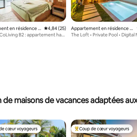
ent en résidence ⋅
Évaluation moyenne sur la base de 25 commen
4,84 (25)
Appartement en résidence ⋅
a
Kecamatan Kuta Utara
 CoLiving B2 : appartement haut
The Loft • Private Pool • Digita
, centre de Canggu
Stay
r la base de 16 commentaires : 4,81 sur 5
 de maisons de vacances adaptées aux
de cœur voyageurs
Coup de cœur voyageurs
 cœur voyageurs les plus appréciés
Coups de cœur voyageurs les p