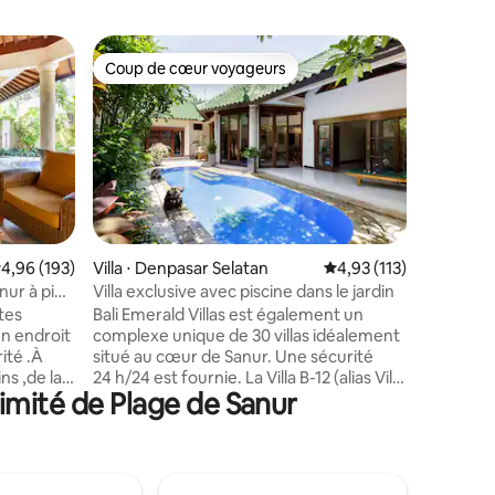
Hébergem
Coup de cœur voyageurs
Coup de
lus appréciés
Coup de cœur voyageurs
Coup de
Dormez s
joglo tra
Détendez
armature
aérée de 
dans la p
reposez-
d'arbres 
admirez l
65 m2 est
entaires : 4,8 sur 5
valuation moyenne sur la base de 193 commentaires : 4,96 sur 5
4,96 (193)
Villa ⋅ Denpasar Selatan
Évaluation moyenne sur
4,93 (113)
ancien et
nur à pied
Villa exclusive avec piscine dans le jardin
d'œuvre 
ôtes
Bali Emerald Villas est également un
bois orig
complexe unique de 30 villas idéalement
ciment da
situé au cœur de Sanur. Une sécurité
Le choix 
s ,de la
24 h/24 est fournie. La Villa B-12 (alias Villa
dans un 
imité de Plage de Sanur
en
Ramayana) est cachée dans un coin
canapé c
pérer
tranquille du complexe. Notre
 durée
charmante gouvernante balinaise,
en
Agung, prendra soin de vous pendant
scine
votre séjour. Ses tâches comprennent le