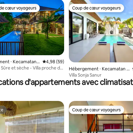
de cœur voyageurs
Coup de cœur voyageurs
 cœur voyageurs les plus appréciés
Coup de cœur voyageurs
 la base de 79 commentaires : 4,97 sur 5
ent ⋅ Kecamatan
Évaluation moyenne sur la base de 59 commen
4,98 (59)
 Selatan
 Sûre et sèche - Villa proche de
Hébergement ⋅ Kecamatan D
enpasar Selatan
Villa Sonja Sanur
cations d'appartements avec climatisat
te
Coup de cœur voyageurs
te
Coup de cœur voyageurs