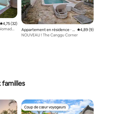
taires : 4,84 sur 5
Évaluation moyenne sur la base de 32 commentaires : 4,75 sur 5
4,75 (32)
l Nomad
Appartement en résidence ⋅ D
Évaluation moyenne s
4,89 (9)
alung
NOUVEAU ! The Canggu Corner
 familles
Coup de cœur voyageurs
lus appréciés
Coup de cœur voyageurs