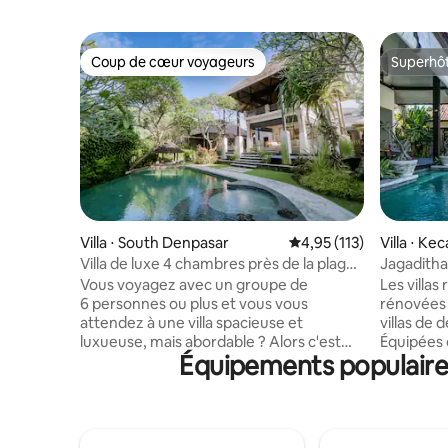
Coup de cœur voyageurs
Superhô
Coup de cœur voyageurs
Superhô
Villa ⋅ South Denpasar
Évaluation moyenne sur
4,95 (113)
Villa ⋅ K
elatan
Villa de luxe 4 chambres près de la plage
Jagaditha 
de Sanur - 50 %d de réduction !
avec pisc
Vous voyagez avec un groupe de
Les villa
6 personnes ou plus et vous vous
rénovées 
attendez à une villa spacieuse et
villas de
luxueuse, mais abordable ? Alors c'est
Équipées d
Équipements populaires
votre seule chance ! - Une propriété de 1
spacieuse
300 m², rien que pour vous ! -
entièrem
4 chambres, toutes avec salle de bains
four et un
privative, 2 avec piscine privée ! - 3
piscine. U
piscines - Proche de la plage de Sanur -
écran pla