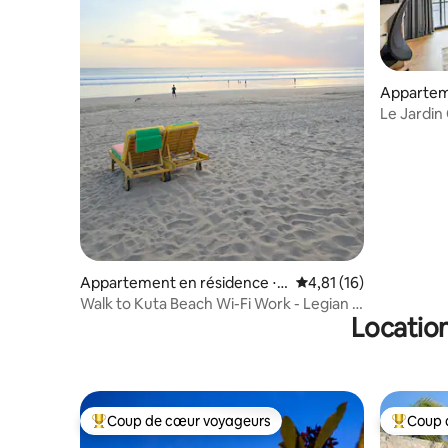
Appartem
Kuta Utar
Le Jardin
de gamme
Appartement en résidence ⋅
Évaluation moyenne su
4,81 (16)
Kuta
Walk to Kuta Beach Wi-Fi Work - Legian -
Location
Seminyak
Coup de cœur voyageurs
Coup 
Coups de cœur voyageurs les plus appréciés
Coups de