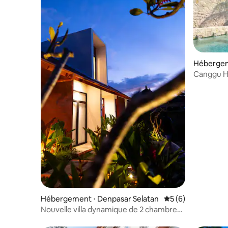
Hébergem
Canggu H
emplacem
Hébergement ⋅ Denpasar Selatan
Évaluation moyenn
5 (6)
Nouvelle villa dynamique de 2 chambres.
Éclectique et chaleureuse