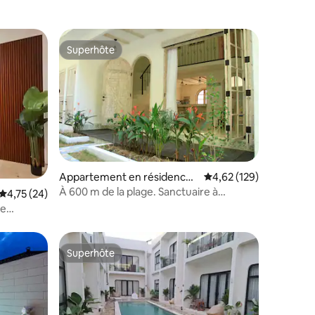
Superhôte
Superhôte
mmentaires : 5 sur 5
Appartement en résidence ⋅
Évaluation moyenne sur
4,62 (129)
Kuta
À 600 m de la plage. Sanctuaire à
Évaluation moyenne sur la base de 24 commentaires : 4,75 sur 5
4,75 (24)
Seminyak !
xe
 la plage
Superhôte
Superhôte