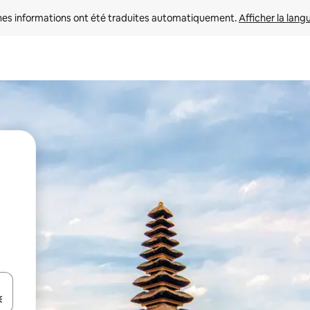
nes informations ont été traduites automatiquement. 
Afficher la lang
hes vers le haut et vers le bas pour les parcourir ou en appuyant et en fai