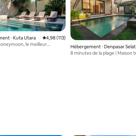
ent ⋅ Kuta Utara
Évaluation moyenne sur la base de 113 comme
4,98 (113)
oneymoon, le meilleur
Hébergement ⋅ Denpasar Selat
ent !
n
8 minutes de la plage | Maison t
Sanur
e sur la base de 6 commentaires : 5 sur 5