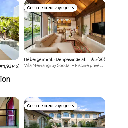
Coup de cœur voyageurs
Coup de cœur voyageurs
taires : 4,98 sur 5
Hébergement ⋅ Denpasar Selata
Évaluation moyenne
5 (26)
n
Villa Mewangi by SooBali – Piscine privée
Évaluation moyenne sur la base de 45 commentaires : 4,93 sur 5
4,93 (45)
à Sanur
ion
Coup de cœur voyageurs
Coup de cœur voyageurs