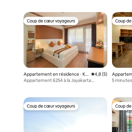
Coup de cœur voyageurs
Coup de
Coup de cœur voyageurs
Coup de
Appartement en résidence ⋅ Ku
Évaluation moyenne 
4,8 (5)
Appartem
ta
Appartement 6254 à la Jayakarta
5 minutes
Residence - Legian
complète,
Coup de cœur voyageurs
Coup de
Coup de cœur voyageurs
Coup de