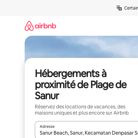
Aller
Certai
directement
au
contenu
Hébergements à
proximité de Plage de
Sanur
Réservez des locations de vacances, des
maisons uniques et plus encore sur Airbnb
Adresse
Lorsque les résultats s'affichent, utilisez les flèc