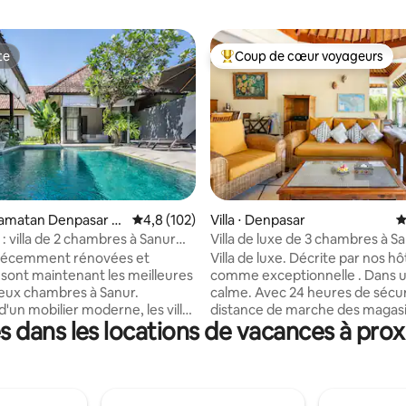
te
Coup de cœur voyageurs
te
Coups de cœur voyageurs les p
 la base de 113 commentaires : 4,95 sur 5
ecamatan Denpasar S
Évaluation moyenne sur la base de 102 comm
4,8 (102)
Villa ⋅ Denpasar
É
: villa de 2 chambres à Sanur
Villa de luxe de 3 chambres à Sa
ine privée
des magasins
s récemment rénovées et
Villa de luxe. Décrite par nos h
sont maintenant les meilleures
comme exceptionnelle . Dans un endroit
 deux chambres à Sanur.
calme. Avec 24 heures de sécurité .À
'un mobilier moderne, les villas
distance de marche des magasin
 dans les locations de vacances à prox
s sont équipées d'une cuisine
plage et des restaurants, gardi
ent équipée comprenant un
quotidien A une licence pour o
 coin repas qui s'ouvre sur la
comme une location de courte
ne télévision par satellite à
dans un endroit sécurisé, kitck
t est disponible dans chaque
entièrement équipé, propre pi