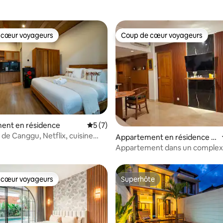
 cœur voyageurs
Coup de cœur voyageurs
 cœur voyageurs
Coup de cœur voyageurs
sur la base de 5 commentaires : 4,8 sur 5
ent en résidence
Évaluation moyenne sur la base de 7 co
5 (7)
 de Canggu, Netflix, cuisine
Appartement en résidence ⋅
 wifi 240 Mbit/s
Kuta
Appartement dans un comple
balnéaire. À 5 minutes à pied de
de Legian
 cœur voyageurs
Superhôte
 cœur voyageurs
Superhôte