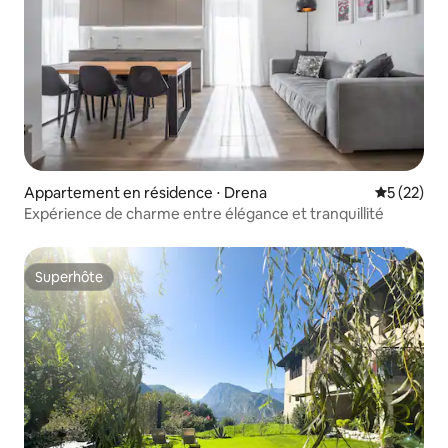
Appartement en résidence ⋅ Drena
Évaluation
5 (22)
Expérience de charme entre élégance et tranquillité
Superhôte
Superhôte