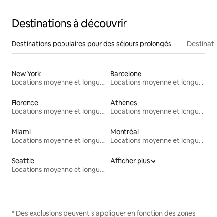
Destinations à découvrir
Destinations populaires pour des séjours prolongés
Destinati
New York
Barcelone
Locations moyenne et longue durée
Locations moyenne et longue durée
Florence
Athènes
Locations moyenne et longue durée
Locations moyenne et longue durée
Miami
Montréal
Locations moyenne et longue durée
Locations moyenne et longue durée
Seattle
Afficher plus
Locations moyenne et longue durée
* Des exclusions peuvent s'appliquer en fonction des zones