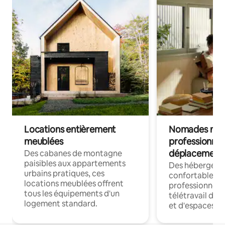
Locations entièrement
Nomades num
meublées
professionnel
déplacement
Des cabanes de montagne
paisibles aux appartements
Des hébergem
urbains pratiques, ces
confortables p
locations meublées offrent
professionnels
tous les équipements d'un
télétravail dis
logement standard.
et d'espaces de