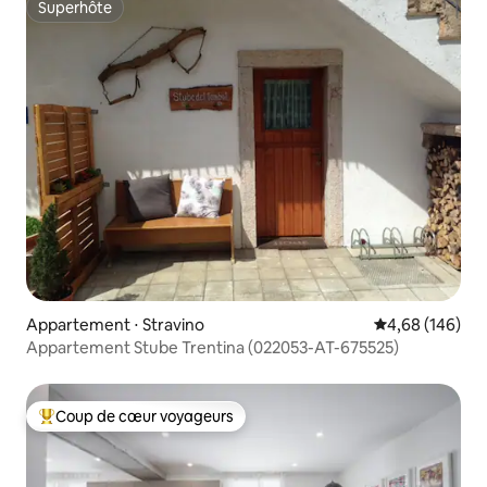
Superhôte
Superhôte
Appartement ⋅ Stravino
Évaluation moy
4,68 (146)
Appartement Stube Trentina (022053-AT-675525)
Coup de cœur voyageurs
Coups de cœur voyageurs les plus appréciés