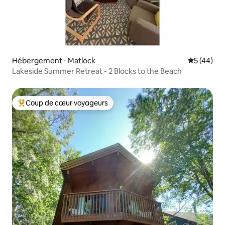
Hébergement ⋅ Matlock
Évaluation
5 (44)
Lakeside Summer Retreat - 2 Blocks to the Beach
Coup de cœur voyageurs
Coups de cœur voyageurs les plus appréciés