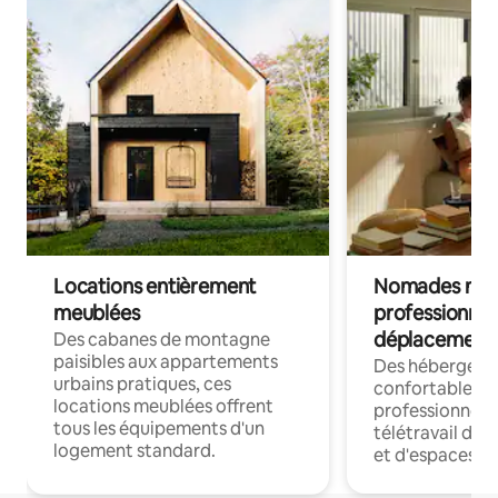
Locations entièrement
Nomades num
meublées
professionnel
déplacement
Des cabanes de montagne
paisibles aux appartements
Des hébergem
urbains pratiques, ces
confortables p
locations meublées offrent
professionnels
tous les équipements d'un
télétravail dis
logement standard.
et d'espaces de