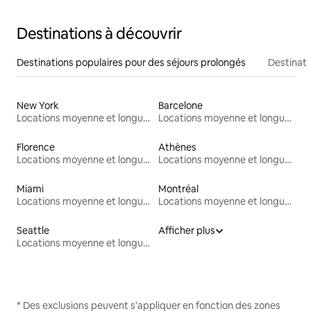
Destinations à découvrir
Destinations populaires pour des séjours prolongés
Destinati
New York
Barcelone
Locations moyenne et longue durée
Locations moyenne et longue durée
Florence
Athènes
Locations moyenne et longue durée
Locations moyenne et longue durée
Miami
Montréal
Locations moyenne et longue durée
Locations moyenne et longue durée
Seattle
Afficher plus
Locations moyenne et longue durée
* Des exclusions peuvent s'appliquer en fonction des zones