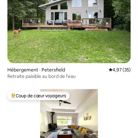
Hébergement ⋅ Petersfield
Évaluation mo
4,97 (35)
Retraite paisible au bord de l'eau
Coup de cœur voyageurs
Coups de cœur voyageurs les plus appréciés