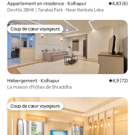
Appartement en résidence ⋅ Kolhapur
Évaluation m
4,83 (6)
Devttis 2BHK | Tarabai Park · Near Rankala Lake
Coup de cœur voyageurs
Coup de cœur voyageurs
Hébergement ⋅ Kolhapur
Évaluation m
4,9 (72)
La maison d'hôtes de Shraddha
Coup de cœur voyageurs
Coup de cœur voyageurs