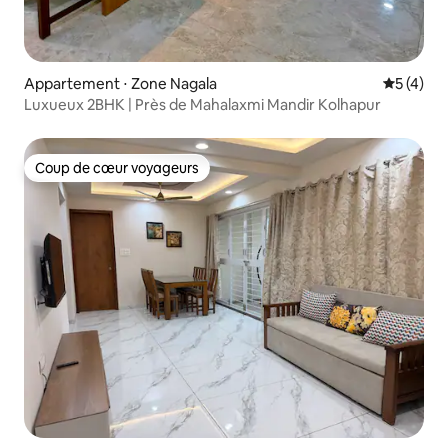
Appartement ⋅ Zone Nagala
Évaluatio
5 (4)
Luxueux 2BHK | Près de Mahalaxmi Mandir Kolhapur
Coup de cœur voyageurs
Coup de cœur voyageurs