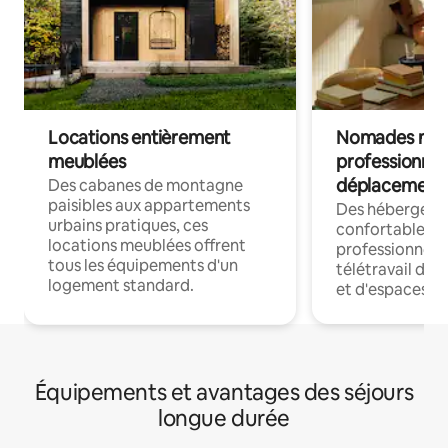
Locations entièrement
Nomades num
meublées
professionnel
déplacement
Des cabanes de montagne
paisibles aux appartements
Des hébergem
urbains pratiques, ces
confortables p
locations meublées offrent
professionnels
tous les équipements d'un
télétravail dis
logement standard.
et d'espaces de
Équipements et avantages des séjours
longue durée