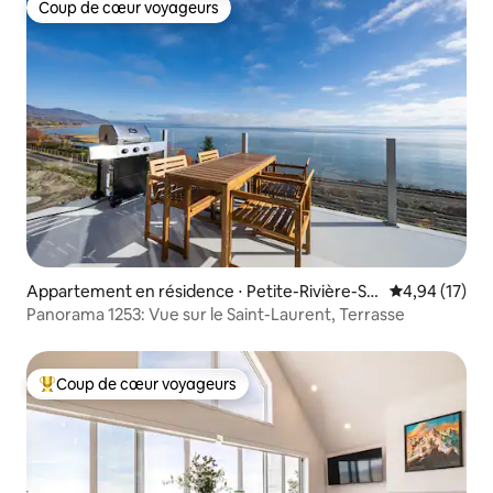
Coup de cœur voyageurs
Coup de cœur voyageurs
Appartement en résidence ⋅ Petite-Rivière-Sai
Évaluation mo
4,94 (17)
nt-François
Panorama 1253: Vue sur le Saint-Laurent, Terrasse
Coup de cœur voyageurs
Coups de cœur voyageurs les plus appréciés