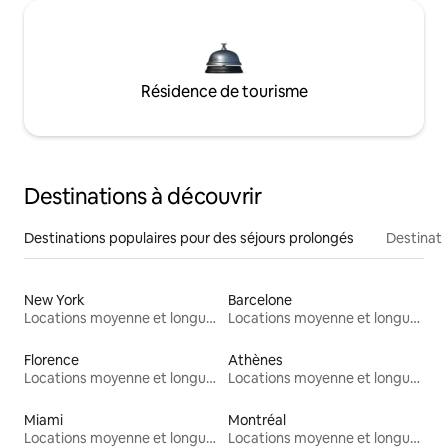
Résidence de tourisme
Destinations à découvrir
Destinations populaires pour des séjours prolongés
Destinati
New York
Barcelone
Locations moyenne et longue durée
Locations moyenne et longue durée
Florence
Athènes
Locations moyenne et longue durée
Locations moyenne et longue durée
Miami
Montréal
Locations moyenne et longue durée
Locations moyenne et longue durée