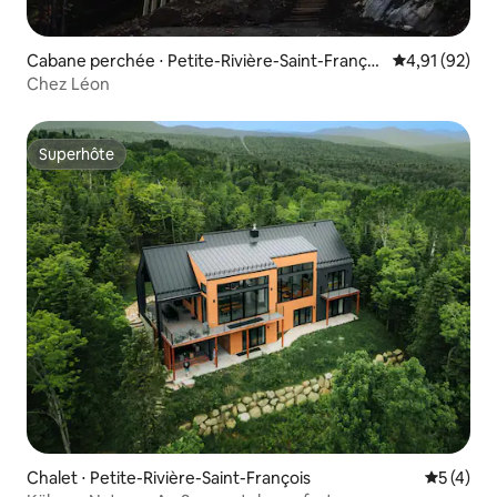
Cabane perchée ⋅ Petite-Rivière-Saint-Françoi
Évaluation mo
4,91 (92)
s
Chez Léon
Superhôte
Superhôte
Chalet ⋅ Petite-Rivière-Saint-François
Évaluatio
5 (4)