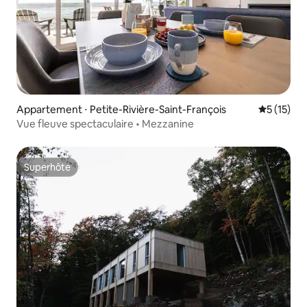
Appartement ⋅ Petite-Rivière-Saint-François
Évaluation
5 (15)
Vue fleuve spectaculaire • Mezzanine
Superhôte
Superhôte