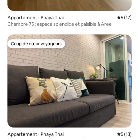
Appartement ⋅ Phaya Thai
Évaluation
5 (17)
Chambre 75 : espace splendide et paisible à Aree
Coup de cœur voyageurs
Coup de cœur voyageurs
Appartement ⋅ Phaya Thai
Évaluation
5 (13)