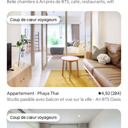
Belle chambre à Ari près de BTS, café, restaurants, wifi
Coup de cœur voyageurs
Coup de cœur voyageurs
Appartement ⋅ Phaya Thai
Évaluation moy
4,92 (284)
Studio paisible avec balcon et vue sur la ville - Ari BTS Oasis
Coup de cœur voyageurs
Coup de cœur voyageurs