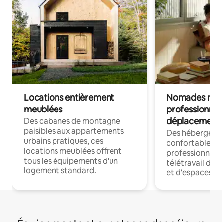
Locations entièrement
Nomades num
meublées
professionnel
déplacement
Des cabanes de montagne
paisibles aux appartements
Des hébergem
urbains pratiques, ces
confortables p
locations meublées offrent
professionnels
tous les équipements d'un
télétravail dis
logement standard.
et d'espaces de