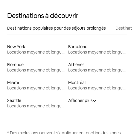
Destinations à découvrir
Destinations populaires pour des séjours prolongés
Destinati
New York
Barcelone
Locations moyenne et longue durée
Locations moyenne et longue durée
Florence
Athènes
Locations moyenne et longue durée
Locations moyenne et longue durée
Miami
Montréal
Locations moyenne et longue durée
Locations moyenne et longue durée
Seattle
Afficher plus
Locations moyenne et longue durée
* Des exclusions peuvent s'appliquer en fonction des zones