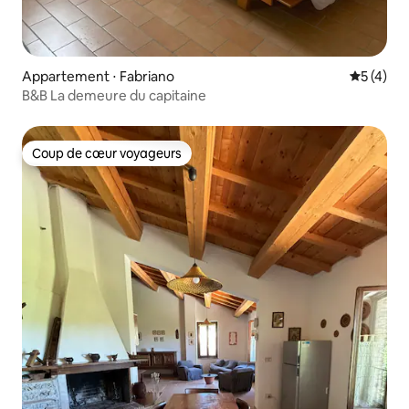
Appartement ⋅ Fabriano
Évaluatio
5 (4)
B&B La demeure du capitaine
Coup de cœur voyageurs
Coup de cœur voyageurs