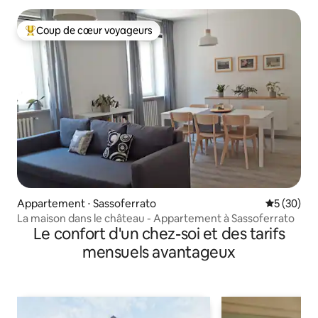
Coup de cœur voyageurs
Coups de cœur voyageurs les plus appréciés
Appartement ⋅ Sassoferrato
Évaluation
5 (30)
La maison dans le château - Appartement à Sassoferrato
Le confort d'un chez-soi et des tarifs
mensuels avantageux