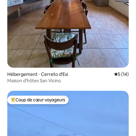
Hébergement ⋅ Cerreto d'Esi
Évaluation
5 (14)
Maison d'hôtes San Vicino
Coup de cœur voyageurs
Coups de cœur voyageurs les plus appréciés