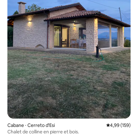
Cabane ⋅ Cerreto d'Esi
Évaluation moy
4,99 (159)
Chalet de colline en pierre et bois.