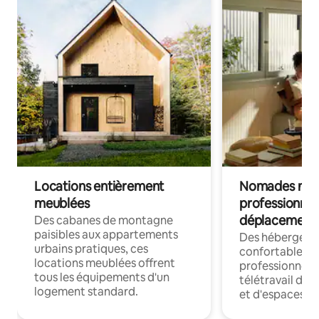
Locations entièrement
Nomades num
meublées
professionnel
déplacement
Des cabanes de montagne
paisibles aux appartements
Des hébergem
urbains pratiques, ces
confortables p
locations meublées offrent
professionnels
tous les équipements d'un
télétravail dis
logement standard.
et d'espaces de