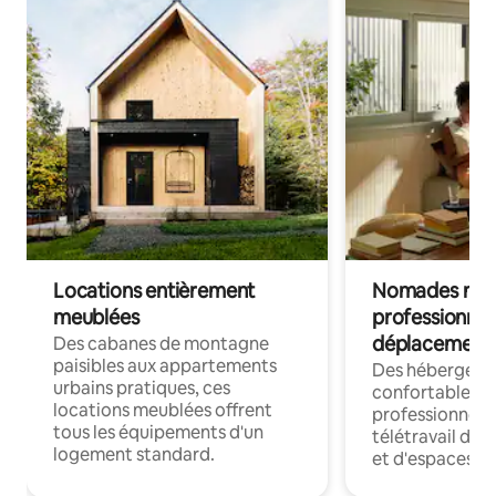
Locations entièrement
Nomades num
meublées
professionnel
déplacement
Des cabanes de montagne
paisibles aux appartements
Des hébergem
urbains pratiques, ces
confortables p
locations meublées offrent
professionnels
tous les équipements d'un
télétravail dis
logement standard.
et d'espaces de