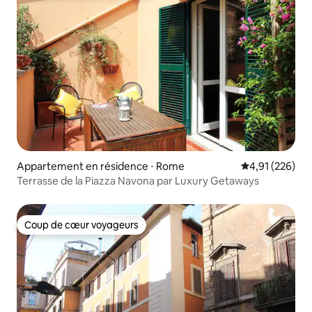
Appartement en résidence ⋅ Rome
Évaluation moy
4,91 (226)
Terrasse de la Piazza Navona par Luxury Getaways
Coup de cœur voyageurs
Coup de cœur voyageurs