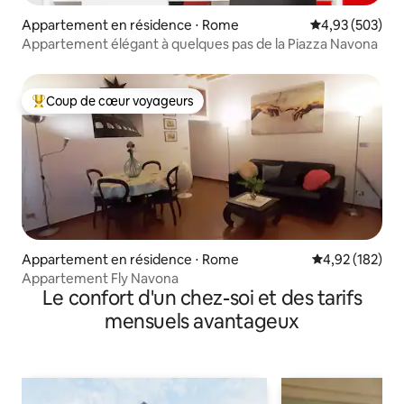
Appartement en résidence ⋅ Rome
Évaluation moy
4,93 (503)
Appartement élégant à quelques pas de la Piazza Navona
Coup de cœur voyageurs
Coups de cœur voyageurs les plus appréciés
Appartement en résidence ⋅ Rome
Évaluation moy
4,92 (182)
Appartement Fly Navona
Le confort d'un chez-soi et des tarifs
mensuels avantageux