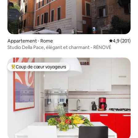
Appartement ⋅ Rome
Évaluation mo
4,9 (201)
Studio Della Pace, élégant et charmant - RÉNOVÉ
Coup de cœur voyageurs
Coups de cœur voyageurs les plus appréciés